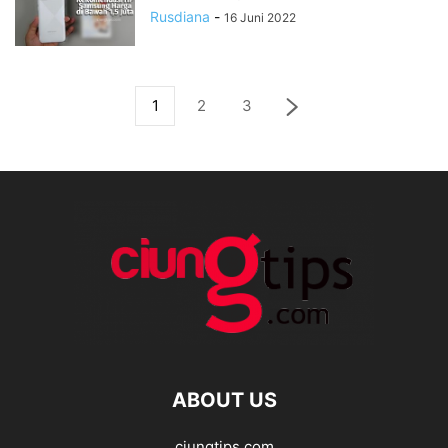
Rusdiana
-
16 Juni 2022
1
2
3
ABOUT US
ciungtips.com