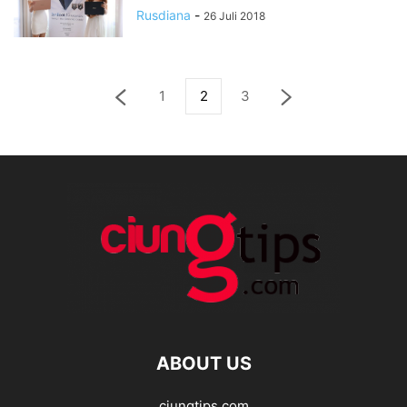
Rusdiana
-
26 Juli 2018
1
2
3
ABOUT US
ciungtips.com