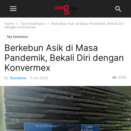
Home
Tips Kesehatan
Berkebun Asik di Masa Pandemik, Bekali Diri
dengan Konvermex
Tips Kesehatan
Berkebun Asik di Masa
Pandemik, Bekali Diri dengan
Konvermex
2350
By
Rusdiana
-
1 Juli 2020