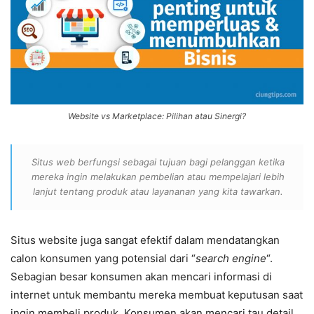
Website vs Marketplace: Pilihan atau Sinergi?
Situs web berfungsi sebagai tujuan bagi pelanggan ketika
mereka ingin melakukan pembelian atau mempelajari lebih
lanjut tentang produk atau layananan yang kita tawarkan.
Situs website juga sangat efektif dalam mendatangkan
calon konsumen yang potensial dari “
search engine
“.
Sebagian besar konsumen akan mencari informasi di
internet untuk membantu mereka membuat keputusan saat
ingin membeli produk. Konsumen akan mencari tau detail