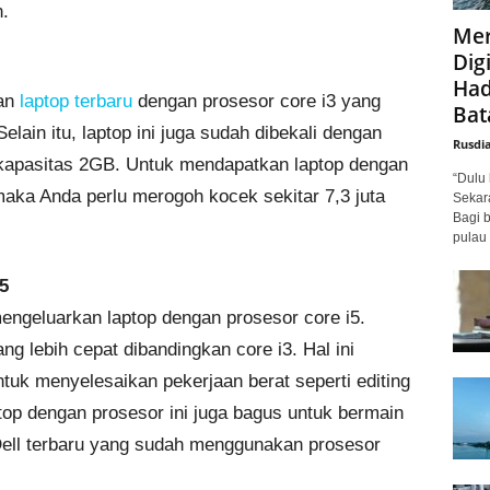
h.
Mer
Digi
Had
kan
laptop terbaru
dengan prosesor core i3 yang
Bat
ain itu, laptop ini juga sudah dibekali dengan
Rusdi
apasitas 2GB. Untuk mendapatkan laptop dengan
“Dulu 
maka Anda perlu merogoh kocek sekitar 7,3 juta
Sekar
Bagi 
pulau 
5
mengeluarkan laptop dengan prosesor core i5.
g lebih cepat dibandingkan core i3. Hal ini
tuk menyelesaikan pekerjaan berat seperti editing
ptop dengan prosesor ini juga bagus untuk bermain
 Dell terbaru yang sudah menggunakan prosesor