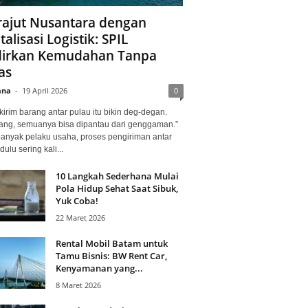
ajut Nusantara dengan
talisasi Logistik: SPIL
irkan Kemudahan Tanpa
as
ana
-
19 April 2026
0
kirim barang antar pulau itu bikin deg-degan.
ang, semuanya bisa dipantau dari genggaman.”
banyak pelaku usaha, proses pengiriman antar
dulu sering kali...
10 Langkah Sederhana Mulai
Pola Hidup Sehat Saat Sibuk,
Yuk Coba!
22 Maret 2026
Rental Mobil Batam untuk
Tamu Bisnis: BW Rent Car,
Kenyamanan yang...
8 Maret 2026