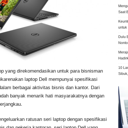
Menga
Saat 
Keunt
untuk 
Dulu B
Nonto
Meraju
Hadir
10 La
op yang direkomendasikan untuk para bisnisman
Sibuk
dikarenakan laptop Dell mempunyai spesifikasi
am berbagai aktivitas bisnis dan kantor. Dari
sudah banyak menarik hati masyarakatnya dengan
erjangkau.
ngeluarkan ratusan seri laptop dengan spesifikasi
 dan pekerja kantoran, seri laptop Dell yang