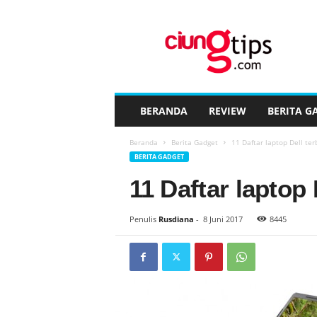
C
i
u
n
g
t
i
BERANDA
REVIEW
BERITA G
p
s
Beranda
Berita Gadget
11 Daftar laptop Dell ter
™
BERITA GADGET
11 Daftar laptop 
Penulis
Rusdiana
-
8 Juni 2017
8445