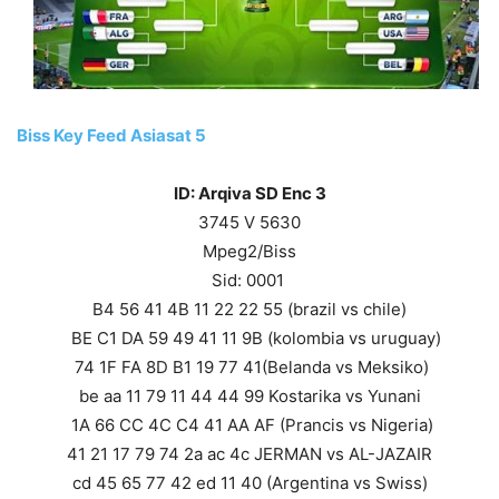
Biss Key Feed Asiasat 5
ID: Arqiva SD Enc 3
3745 V 5630
Mpeg2/Biss
Sid: 0001
B4 56 41 4B 11 22 22 55 (brazil vs chile)
BE C1 DA 59 49 41 11 9B (kolombia vs uruguay)
74 1F FA 8D B1 19 77 41(Belanda vs Meksiko)
be aa 11 79 11 44 44 99 Kostarika vs Yunani
1A 66 CC 4C C4 41 AA AF (Prancis vs Nigeria)
41 21 17 79 74 2a ac 4c JERMAN vs AL-JAZAIR
cd 45 65 77 42 ed 11 40 (Argentina vs Swiss)