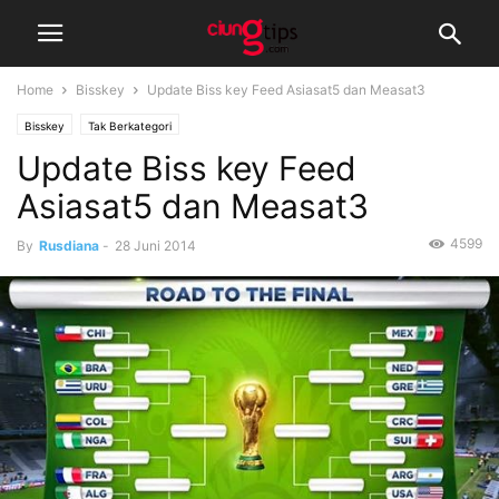
Home
Bisskey
Update Biss key Feed Asiasat5 dan Measat3
Bisskey
Tak Berkategori
Update Biss key Feed
Asiasat5 dan Measat3
4599
By
Rusdiana
-
28 Juni 2014