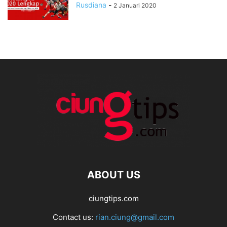
Rusdiana
-
2 Januari 2020
ABOUT US
ciungtips.com
Contact us:
rian.ciung@gmail.com