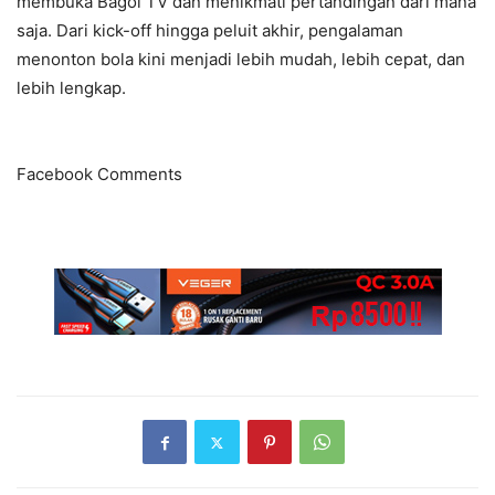
membuka Bagol TV dan menikmati pertandingan dari mana
saja. Dari kick-off hingga peluit akhir, pengalaman
menonton bola kini menjadi lebih mudah, lebih cepat, dan
lebih lengkap.
Facebook Comments