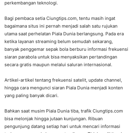
perkembangan teknologi.
Bagi pembaca setia Ciungtips.com, tentu masih ingat
bagaimana situs ini pernah menjadi salah satu rujukan
utama saat perhelatan Piala Dunia berlangsung. Pada era
ketika layanan streaming belum semudah sekarang,
banyak penggemar sepak bola berburu informasi frekuensi
siaran parabola untuk bisa menyaksikan pertandingan
secara gratis maupun melalui saluran internasional.
Artikel-artikel tentang frekuensi satelit, update channel,
hingga cara mengunci siaran Piala Dunia menjadi konten
yang paling banyak dicari.
Bahkan saat musim Piala Dunia tiba, trafik Ciungtips.com
bisa melonjak hingga jutaan kunjungan. Ribuan
pengunjung datang setiap hari untuk mencari informasi