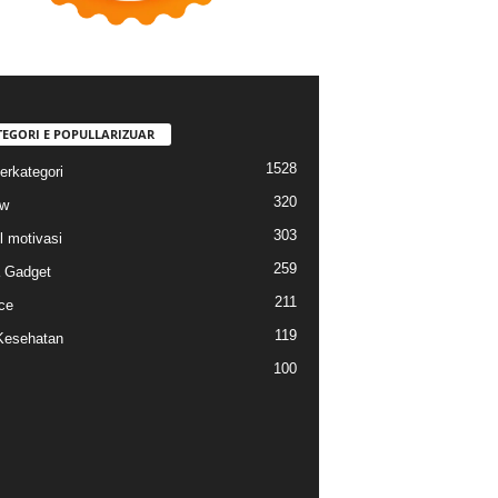
TEGORI E POPULLARIZUAR
1528
erkategori
320
ew
303
l motivasi
259
a Gadget
211
ce
119
Kesehatan
100