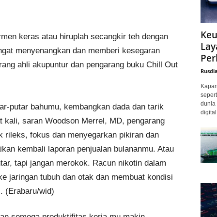
Keu
men keras atau hiruplah secangkir teh dengan
Lay
ngat menyenangkan dan memberi kesegaran
Per
ang ahli akupuntur dan pengarang buku Chill Out
Rusdi
Kapan 
sepert
dunia 
utar-putar bahumu, kembangkan dada dan tarik
digita
 kali, saran Woodson Merrel, MD, pengarang
 rileks, fokus dan menyegarkan pikiran dan
ikan kembali laporan penjualan bulananmu. Atau
ntar, tapi jangan merokok. Racun nikotin dalam
 ke jaringan tubuh dan otak dan membuat kondisi
. (Erabaru/wid)
,dan semoga produktifitas kerja mu makin