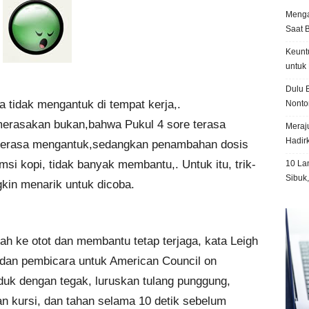
Menga
Saat 
Keunt
untuk 
Dulu B
ya tidak mengantuk di tempat kerja,.
Nonto
merasakan bukan,bahwa Pukul 4 sore terasa
Meraju
Hadir
 terasa mengantuk,sedangkan penambahan dosis
msi kopi, tidak banyak membantu,. Untuk itu, trik-
10 La
Sibuk
gkin menarik untuk dicoba.
h ke otot dan membantu tetap terjaga, kata Leigh
l dan pembicara untuk American Council on
uk dengan tegak, luruskan tulang punggung,
an kursi, dan tahan selama 10 detik sebelum