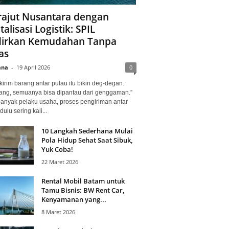
ajut Nusantara dengan
talisasi Logistik: SPIL
irkan Kemudahan Tanpa
as
ana
-
19 April 2026
0
kirim barang antar pulau itu bikin deg-degan.
ang, semuanya bisa dipantau dari genggaman.”
banyak pelaku usaha, proses pengiriman antar
dulu sering kali...
10 Langkah Sederhana Mulai
Pola Hidup Sehat Saat Sibuk,
Yuk Coba!
22 Maret 2026
Rental Mobil Batam untuk
Tamu Bisnis: BW Rent Car,
Kenyamanan yang...
8 Maret 2026