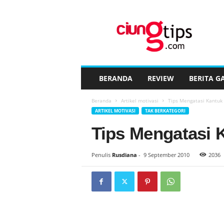
C
i
u
n
g
t
i
BERANDA
REVIEW
BERITA G
p
s
Beranda
Artikel motivasi
Tips Mengatasi Kantuk 
™
ARTIKEL MOTIVASI
TAK BERKATEGORI
Tips Mengatasi K
Penulis
Rusdiana
-
9 September 2010
2036