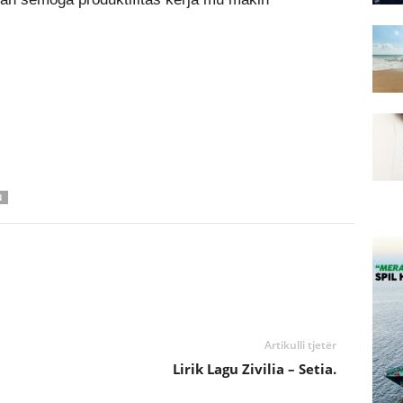
N
Artikulli tjetër
Lirik Lagu Zivilia – Setia.