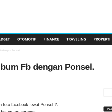
ADGET
OTOMOTIF
FINANCE
TRAVELING
PROPERTI
b dengan Ponsel.
lbum Fb dengan Ponsel.
foto facebook lewat Ponsel ?.
Pos
 belum tau caranya,.