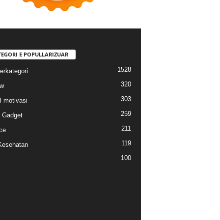
TEGORI E POPULLARIZUAR
1528
erkategori
320
ew
303
l motivasi
259
a Gadget
211
ce
119
Kesehatan
100