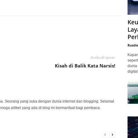
Keu
Lay
Per
Rusdi
Kapan 
Artikulli tjetër
sepert
Kisah di Balik Kata Narsis!
dunia 
digita
na. Seorang yang suka dengan dunia internet dan blogging. Selamat
emoga artikel yang ada di blog ini bermanfaat bagi pembaca.