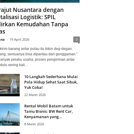
ajut Nusantara dengan
talisasi Logistik: SPIL
irkan Kemudahan Tanpa
as
ana
-
19 April 2026
0
kirim barang antar pulau itu bikin deg-degan.
ang, semuanya bisa dipantau dari genggaman.”
banyak pelaku usaha, proses pengiriman antar
dulu sering kali...
10 Langkah Sederhana Mulai
Pola Hidup Sehat Saat Sibuk,
Yuk Coba!
22 Maret 2026
Rental Mobil Batam untuk
Tamu Bisnis: BW Rent Car,
Kenyamanan yang...
8 Maret 2026