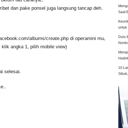
Menga
ibet dan pake ponsel juga langsung tancap deh.
Saat 
Keunt
untuk 
Dulu B
.facebook.com/albums/create.php di operamini mu,
Nonto
 klik angka 1, pilih mobile view)
Meraju
Hadir
10 La
i selesai.
Sibuk
e..