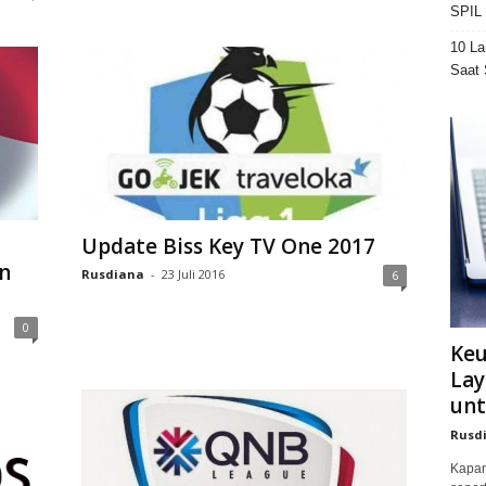
SPIL 
10 La
Saat 
Update Biss Key TV One 2017
n
Rusdiana
-
23 Juli 2016
6
0
Ke
Lay
unt
Rusd
Kapan 