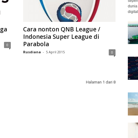
seper
dunia
digit
iga
Cara nonton QNB League /
Indonesia Super League di
Parabola
0
Rusdiana
-
5 April 2015
0
Halaman 1 dari 8