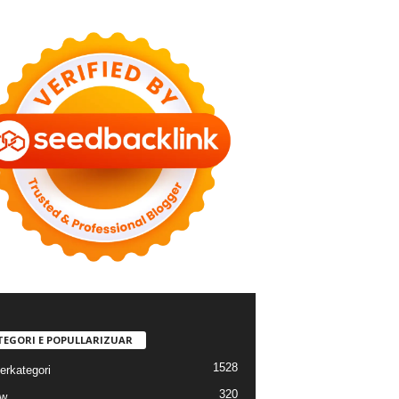
TEGORI E POPULLARIZUAR
1528
erkategori
320
ew