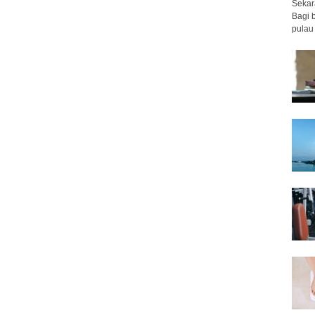
Sekar
Bagi 
pulau 