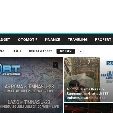
ADGET
OTOMOTIF
FINANCE
TRAVELING
PROPERTI
VASI
ASUS
BERITA GADGET
BISSKEY
0
Nonton Drama Korea &
Runningman Gratis di SBS
Indonesia satelit Palapa