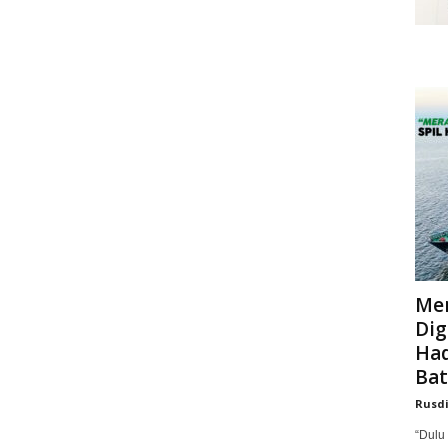
Mer
Dig
Had
Bat
Rusd
“Dulu 