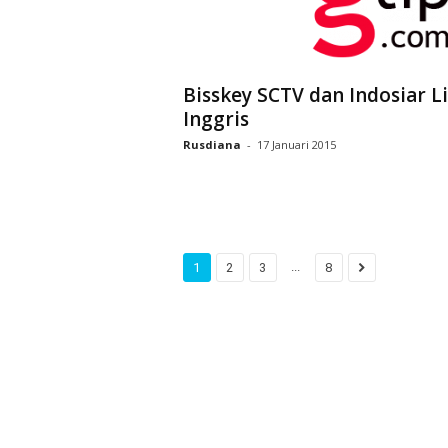
Bisskey SCTV dan Indosiar L
Inggris
Rusdiana
-
17 Januari 2015
...
1
2
3
8