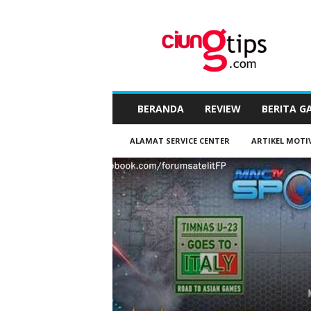
C
i
u
n
g
t
i
BERANDA
REVIEW
BERITA G
p
s
ALAMAT SERVICE CENTER
ARTIKEL MOTI
™