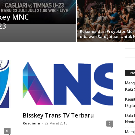
skey MNC
23
Rekomendasi Proyektor Mur
dibawah Satu Jutaan Untuk 
Po
Menga
Kaki 
Keun
Digit
Bisskey Trans TV Terbaru
Dulu 
Nonto
Rusdiana
-
29 Maret 2015
0
0
Meraj