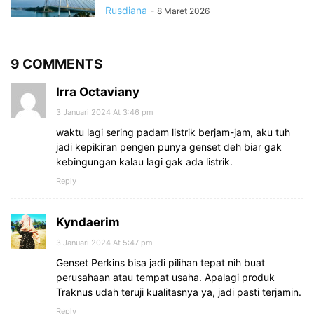
Rusdiana
-
8 Maret 2026
9 COMMENTS
Irra Octaviany
3 Januari 2024 At 3:46 pm
waktu lagi sering padam listrik berjam-jam, aku tuh
jadi kepikiran pengen punya genset deh biar gak
kebingungan kalau lagi gak ada listrik.
Reply
Kyndaerim
3 Januari 2024 At 5:47 pm
Genset Perkins bisa jadi pilihan tepat nih buat
perusahaan atau tempat usaha. Apalagi produk
Traknus udah teruji kualitasnya ya, jadi pasti terjamin.
Reply