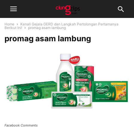
Home
Kenali Gejala GERD dan Langkah Pertolongan Pertamanya
Berikut Ini!
promag asam lambung
promag asam lambung
Facebook Comments