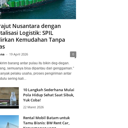
ajut Nusantara dengan
talisasi Logistik: SPIL
irkan Kemudahan Tanpa
as
ana
-
19 April 2026
0
kirim barang antar pulau itu bikin deg-degan.
ang, semuanya bisa dipantau dari genggaman.”
banyak pelaku usaha, proses pengiriman antar
dulu sering kali...
10 Langkah Sederhana Mulai
Pola Hidup Sehat Saat Sibuk,
Yuk Coba!
22 Maret 2026
Rental Mobil Batam untuk
Tamu Bisnis: BW Rent Car,
Kenyamanan yang...