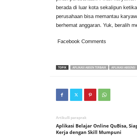
berada di luar kota sekalipun keti
perusahaan bisa memantau karyawa
berhemat anggaran. Yuk, beralih me
Facebook Comments
TOPIK
APLIKASI ABSEN TERBAIK
APLIKASI ABSENSI
Artikulli paraprak
Aplikasi Belajar Online QuBisa, Sia
Kerja dengan Skill Mumpuni