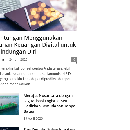
ntungan Menggunakan
anan Keuangan Digital untuk
lindungan Diri
ana
-
24 Juni 2026
0
terakhir kali ponsel cerdas Anda terasa lebih
i brankas daripada perangkat komunikasi? Di
yang semakin tidak dapat diprediksi, dompet
l Anda menawarkan...
Merajut Nusantara dengan
Digitalisasi Logistik: SPIL
Hadirkan Kemudahan Tanpa
Batas
19 April 2026
Tips Pemula: Solusi Investasi