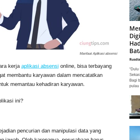
Mer
Digi
Had
Bat
Manfaat Aplikasi absensi
Rusdi
ara kerja
aplikasi absensi
online, bisa terbayang
“Dulu 
ngat membantu karyawan dalam mencatatkan
Sekar
Bagi 
tuk memantau kehadiran karyawan.
pulau 
ikasi ini?
jadian pencurian dan manipulasi data yang
ung jawab. Oleh karenanya, perusahaan harus