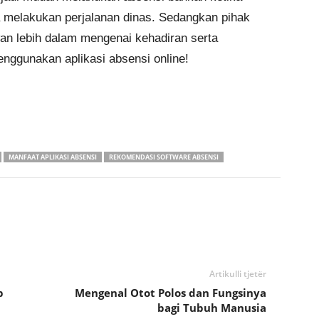
ka melakukan perjalanan dinas. Sedangkan pihak
n lebih dalam mengenai kehadiran serta
nggunakan aplikasi absensi online!
MANFAAT APLIKASI ABSENSI
REKOMENDASI SOFTWARE ABSENSI
Artikulli tjetër
p
Mengenal Otot Polos dan Fungsinya
bagi Tubuh Manusia