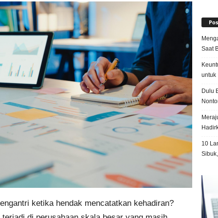
Pos
Menga
Saat 
Keunt
untuk 
Dulu B
Nonto
Meraju
Hadir
10 La
Sibuk
ngantri ketika hendak mencatatkan kehadiran?
 terjadi di perusahaan skala besar yang masih