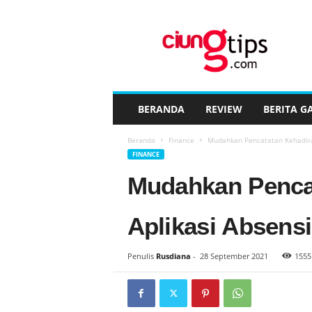
C
i
u
n
g
t
i
BERANDA
REVIEW
BERITA G
p
s
Beranda
Finance
Mudahkan Pencatatan Kehadira
™
FINANCE
Mudahkan Penca
Aplikasi Absensi
Penulis
Rusdiana
-
28 September 2021
1555