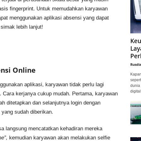
sis fingerprint. Untuk memudahkan karyawan
pat menggunakan aplikasi absensi yang dapat
simak lebih lanjut!
Keu
Lay
Per
Rusdi
ensi Online
Kapan 
sepert
gunakan aplikasi, karyawan tidak perlu lagi
dunia 
digita
t. Cara kerjanya cukup mudah. Pertama, karyawan
h ditetapkan dan selanjutnya login dengan
yang sudah diberikan.
bisa langsung mencatatkan kehadiran mereka
me”,
kemudian karyawan akan melakukan selfie