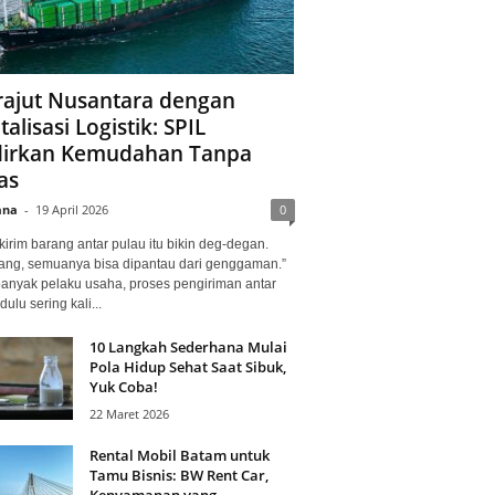
ajut Nusantara dengan
talisasi Logistik: SPIL
irkan Kemudahan Tanpa
as
ana
-
19 April 2026
0
kirim barang antar pulau itu bikin deg-degan.
ang, semuanya bisa dipantau dari genggaman.”
banyak pelaku usaha, proses pengiriman antar
dulu sering kali...
10 Langkah Sederhana Mulai
Pola Hidup Sehat Saat Sibuk,
Yuk Coba!
22 Maret 2026
Rental Mobil Batam untuk
Tamu Bisnis: BW Rent Car,
Kenyamanan yang...