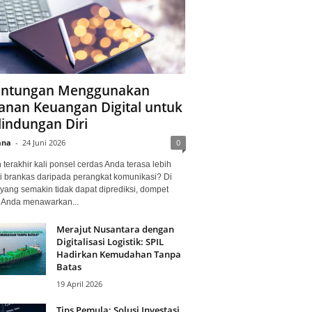
ntungan Menggunakan
anan Keuangan Digital untuk
lindungan Diri
ana
-
24 Juni 2026
0
terakhir kali ponsel cerdas Anda terasa lebih
i brankas daripada perangkat komunikasi? Di
yang semakin tidak dapat diprediksi, dompet
l Anda menawarkan...
Merajut Nusantara dengan
Digitalisasi Logistik: SPIL
Hadirkan Kemudahan Tanpa
Batas
19 April 2026
Tips Pemula: Solusi Investasi