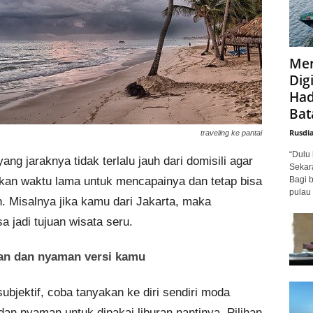
Mer
Digi
Had
Bat
Rusdi
traveling ke pantai
“Dulu 
ang jaraknya tidak terlalu jauh dari domisili agar
Sekar
Bagi 
kan waktu lama untuk mencapainya dan tetap bisa
pulau 
. Misalnya jika kamu dari Jakarta, maka
 jadi tujuan wisata seru.
man dan nyaman versi kamu
bjektif, coba tanyakan ke diri sendiri moda
dan nyaman untuk dipakai liburan nantinya. Pilihan