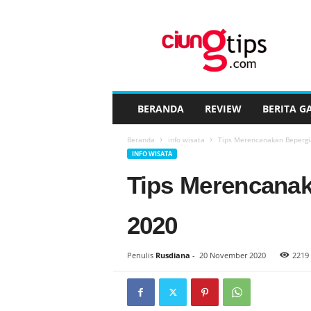
C
i
u
n
g
t
i
BERANDA
REVIEW
BERITA G
p
s
Beranda
info wisata
Tips Merencanakan Bepergi
™
INFO WISATA
Tips Merencanak
2020
Penulis
Rusdiana
-
20 November 2020
2219