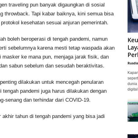
en traveling pun banyak digaungkan di sosial
g throwback. Tapi kabar baiknya, kini semua bisa
 protokol kesehatan sesuai anjuran pemerintah.
Keu
dah boleh beroperasi di tengah pandemi, namun
Lay
erti sebelumnya karena mesti tetap waspada akan
Per
i masker ke mana pun, menjaga jarak fisik, dan
Rusdi
r dan sabun sebelum dan sesudah beraktivitas.
Kapan 
sepert
i penting dilakukan untuk mencegah penularan
dunia 
digita
 tengah pandemi juga harus dilakukan dengan
ang-senang dan terhindar dari COVID-19.
ur akhir tahun di tengah pandemi yang bisa jadi