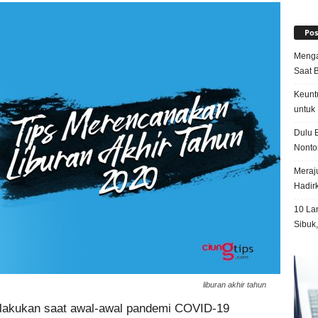
Pos
Menga
Saat 
Keunt
untuk 
Dulu B
Nonto
Meraju
Hadir
10 La
Sibuk
liburan akhir tahun
 dilakukan saat awal-awal pandemi COVID-19