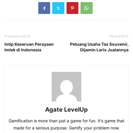
Previous article
Next article
Intip Keseruan Perayaan
Peluang Usaha Tas Souvenir,
Imlek di Indonesia
Dijamin Laris Jualannya
Agate LevelUp
Gamification is more than just a game for fun. It's game that
made for a serious purpose. Gamify your problem now.