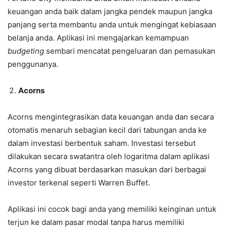
keuangan anda baik dalam jangka pendek maupun jangka
panjang serta membantu anda untuk mengingat kebiasaan
belanja anda. Aplikasi ini mengajarkan kemampuan
budgeting
sembari mencatat pengeluaran dan pemasukan
penggunanya.
Acorns
Acorns mengintegrasikan data keuangan anda dan secara
otomatis menaruh sebagian kecil dari tabungan anda ke
dalam investasi berbentuk saham. Investasi tersebut
dilakukan secara swatantra oleh logaritma dalam aplikasi
Acorns yang dibuat berdasarkan masukan dari berbagai
investor terkenal seperti Warren Buffet.
Aplikasi ini cocok bagi anda yang memiliki keinginan untuk
terjun ke dalam pasar modal tanpa harus memiliki