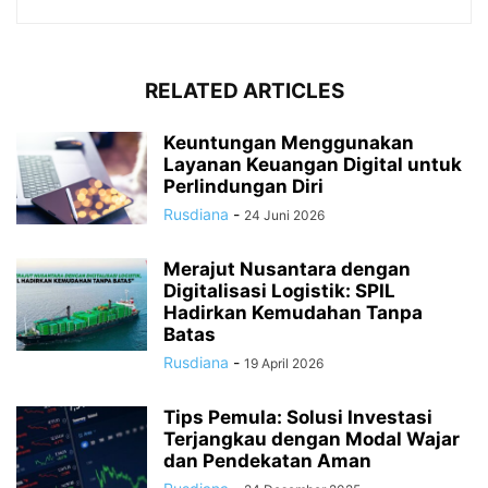
RELATED ARTICLES
Keuntungan Menggunakan
Layanan Keuangan Digital untuk
Perlindungan Diri
Rusdiana
-
24 Juni 2026
Merajut Nusantara dengan
Digitalisasi Logistik: SPIL
Hadirkan Kemudahan Tanpa
Batas
Rusdiana
-
19 April 2026
Tips Pemula: Solusi Investasi
Terjangkau dengan Modal Wajar
dan Pendekatan Aman