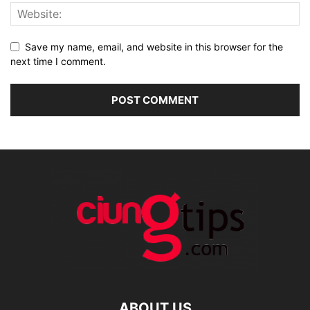
Save my name, email, and website in this browser for the
next time I comment.
ABOUT US