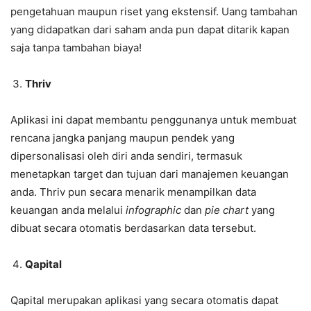
pengetahuan maupun riset yang ekstensif. Uang tambahan
yang didapatkan dari saham anda pun dapat ditarik kapan
saja tanpa tambahan biaya!
Thriv
Aplikasi ini dapat membantu penggunanya untuk membuat
rencana jangka panjang maupun pendek yang
dipersonalisasi oleh diri anda sendiri, termasuk
menetapkan target dan tujuan dari manajemen keuangan
anda. Thriv pun secara menarik menampilkan data
keuangan anda melalui
infographic
dan
pie chart
yang
dibuat secara otomatis berdasarkan data tersebut.
Qapital
Qapital merupakan aplikasi yang secara otomatis dapat