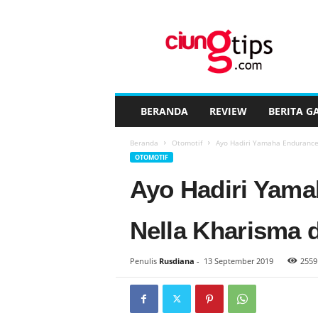
C
i
u
n
g
t
i
BERANDA
REVIEW
BERITA G
p
s
Beranda
Otomotif
Ayo Hadiri Yamaha Endurance 
™
OTOMOTIF
Ayo Hadiri Yama
Nella Kharisma 
Penulis
Rusdiana
-
13 September 2019
2559