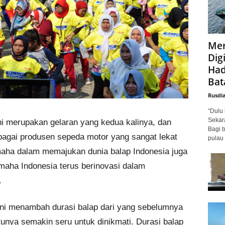
Mer
Digi
Had
Bat
Rusdi
“Dulu 
Sekar
i merupakan gelaran yang kedua kalinya, dan
Bagi 
gai produsen sepeda motor yang sangat lekat
pulau 
ha dalam memajukan dunia balap Indonesia juga
Yamaha Indonesia terus berinovasi dalam
.
ini menambah durasi balap dari yang sebelumnya
tunya semakin seru untuk dinikmati. Durasi balap