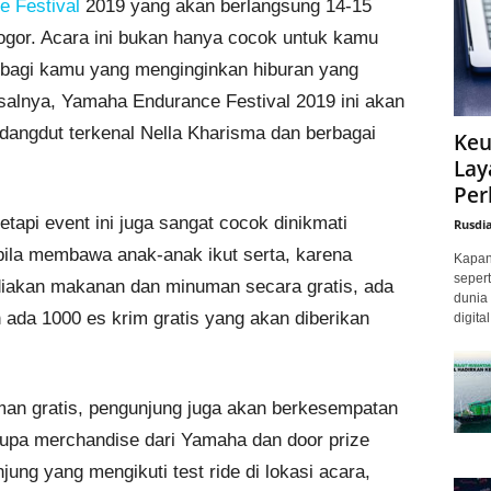
 Festival
2019 yang akan berlangsung 14-15
Bogor. Acara ini bukan hanya cocok untuk kamu
a bagi kamu yang menginginkan hiburan yang
alnya, Yamaha Endurance Festival 2019 ini akan
dangdut terkenal Nella Kharisma dan berbagai
Keu
Lay
Per
etapi event ini juga sangat cocok dinikmati
Rusdi
bila membawa anak-anak ikut serta, karena
Kapan 
sepert
diakan makanan dan minuman secara gratis, ada
dunia 
n ada 1000 es krim gratis yang akan diberikan
digita
man gratis, pengunjung juga akan berkesempatan
pa merchandise dari Yamaha dan door prize
ung yang mengikuti test ride di lokasi acara,