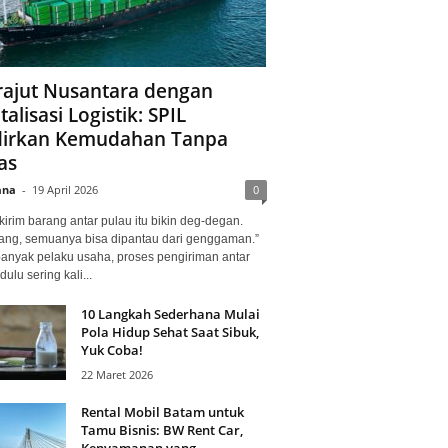
ajut Nusantara dengan
talisasi Logistik: SPIL
irkan Kemudahan Tanpa
as
ana
-
19 April 2026
0
kirim barang antar pulau itu bikin deg-degan.
ang, semuanya bisa dipantau dari genggaman.”
banyak pelaku usaha, proses pengiriman antar
dulu sering kali...
10 Langkah Sederhana Mulai
Pola Hidup Sehat Saat Sibuk,
Yuk Coba!
22 Maret 2026
Rental Mobil Batam untuk
Tamu Bisnis: BW Rent Car,
Kenyamanan yang...