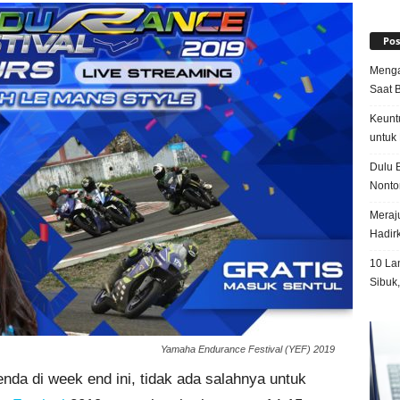
Pos
Menga
Saat 
Keunt
untuk 
Dulu B
Nonto
Meraju
Hadir
10 La
Sibuk
Yamaha Endurance Festival (YEF) 2019
da di week end ini, tidak ada salahnya untuk