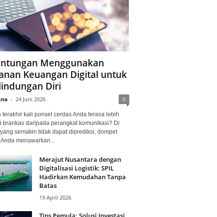
ntungan Menggunakan
anan Keuangan Digital untuk
lindungan Diri
ana
-
24 Juni 2026
0
terakhir kali ponsel cerdas Anda terasa lebih
i brankas daripada perangkat komunikasi? Di
yang semakin tidak dapat diprediksi, dompet
l Anda menawarkan...
Merajut Nusantara dengan
Digitalisasi Logistik: SPIL
Hadirkan Kemudahan Tanpa
Batas
19 April 2026
Tips Pemula: Solusi Investasi