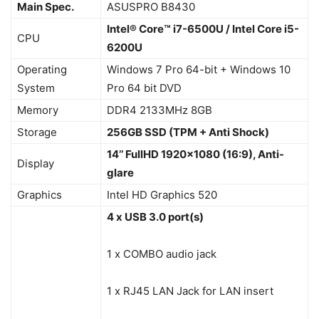
Main Spec.
ASUSPRO B8430
Intel® Core™ i7-6500U / Intel Core i5-
CPU
6200U
Operating
Windows 7 Pro 64-bit + Windows 10
System
Pro 64 bit DVD
Memory
DDR4 2133MHz 8GB
Storage
256GB SSD
(TPM + Anti Shock)
14’’ F
ull
HD 1920×1080
(16:9), Anti-
Display
glare
Graphics
Intel HD Graphics 520
4 x USB 3.0 port(s)
1 x COMBO audio jack
1 x RJ45 LAN Jack for LAN insert