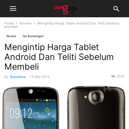
Home
Review
Mengintip Harga Tablet Android Dan Teliti Sebelum
Membeli
Review
Tak Berkategori
Mengintip Harga Tablet
Android Dan Teliti Sebelum
Membeli
2531
By
Rusdiana
-
13 Mei 2015