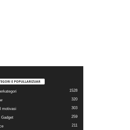
TEGORI E POPULLARIZUAR
1528
erkategori
320
ew
303
l motivasi
259
a Gadget
211
ce