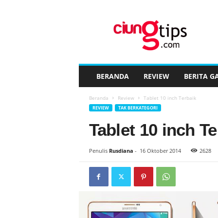
C
i
u
n
g
t
i
BERANDA
REVIEW
BERITA G
p
s
Beranda
Review
Tablet 10 inch Terbaik
™
REVIEW
TAK BERKATEGORI
Tablet 10 inch Te
Penulis
Rusdiana
-
16 Oktober 2014
2628