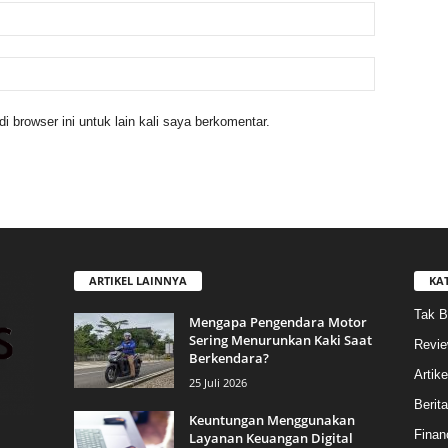
 browser ini untuk lain kali saya berkomentar.
ARTIKEL LAINNYA
KA
Tak B
Mengapa Pengendara Motor
Sering Menurunkan Kaki Saat
Revi
Berkendara?
Artike
25 Juli 2026
Berit
Keuntungan Menggunakan
Finan
Layanan Keuangan Digital