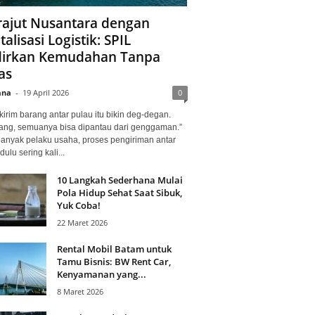
ajut Nusantara dengan
talisasi Logistik: SPIL
irkan Kemudahan Tanpa
as
ana
-
19 April 2026
0
kirim barang antar pulau itu bikin deg-degan.
ang, semuanya bisa dipantau dari genggaman.”
banyak pelaku usaha, proses pengiriman antar
dulu sering kali...
10 Langkah Sederhana Mulai
Pola Hidup Sehat Saat Sibuk,
Yuk Coba!
22 Maret 2026
Rental Mobil Batam untuk
Tamu Bisnis: BW Rent Car,
Kenyamanan yang...
8 Maret 2026