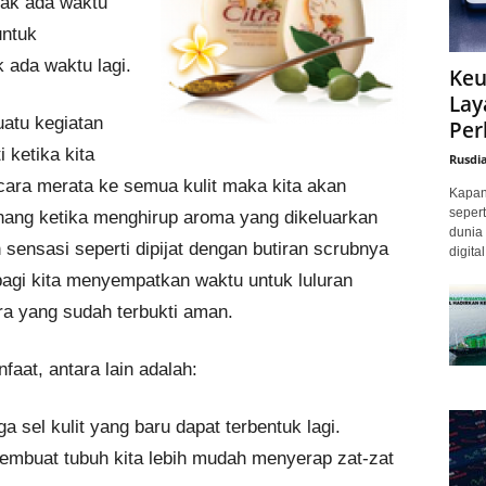
dak ada waktu
untuk
k ada waktu lagi.
Keu
Lay
uatu kegiatan
Per
 ketika kita
Rusdi
ara merata ke semua kulit maka kita akan
Kapan 
sepert
enang ketika menghirup aroma yang dikeluarkan
dunia 
ensasi seperti dipijat dengan butiran scrubnya
digita
 bagi kita menyempatkan waktu untuk luluran
tra yang sudah terbukti aman.
at, antara lain adalah:
 sel kulit yang baru dapat terbentuk lagi.
mbuat tubuh kita lebih mudah menyerap zat-zat