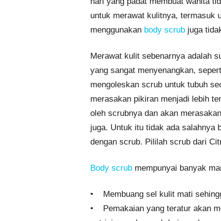
hari yang padat membuat wanita ti
untuk merawat kulitnya, termasuk 
menggunakan
body scrub
juga tida
Merawat kulit sebenarnya adalah s
yang sangat menyenangkan, seperti
mengoleskan scrub untuk tubuh sec
merasakan pikiran menjadi lebih t
oleh scrubnya dan akan merasakan s
juga. Untuk itu tidak ada salahnya
dengan scrub. Pililah scrub dari Ci
Body scrub
mempunyai banyak manfa
• Membuang sel kulit mati sehingga
• Pemakaian yang teratur akan me