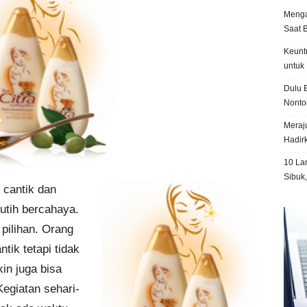
Menga
Saat 
Keunt
untuk 
Dulu B
Nonto
Meraju
Hadir
10 La
Sibuk
 cantik dan
utih bercahaya.
 pilihan. Orang
tik tetapi tidak
n juga bisa
Kegiatan sehari-