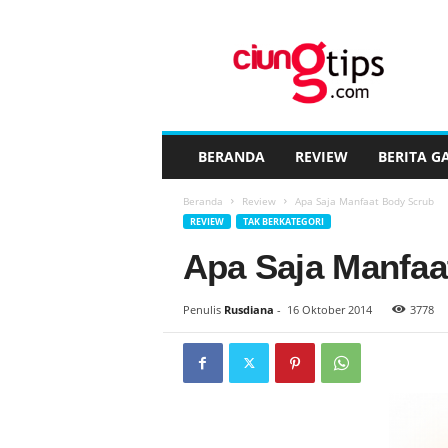
C
i
u
n
g
t
i
BERANDA
REVIEW
BERITA G
p
s
Beranda
Review
Apa Saja Manfaat Body Scrub
™
REVIEW
TAK BERKATEGORI
Apa Saja Manfaa
Penulis
Rusdiana
-
16 Oktober 2014
3778