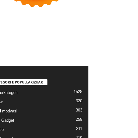
TEGORI E POPULLARIZUAR
1528
erkategori
320
ew
303
l motivasi
259
a Gadget
211
ce
119