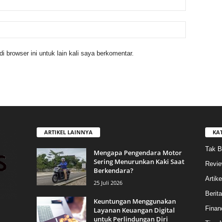
 browser ini untuk lain kali saya berkomentar.
ARTIKEL LAINNYA
KA
Tak B
Mengapa Pengendara Motor
Sering Menurunkan Kaki Saat
Revi
Berkendara?
Artike
25 Juli 2026
Berit
Keuntungan Menggunakan
Finan
Layanan Keuangan Digital
untuk Perlindungan Diri