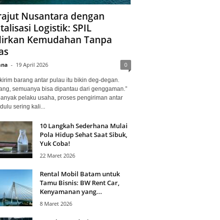
ajut Nusantara dengan
talisasi Logistik: SPIL
irkan Kemudahan Tanpa
as
ana
-
19 April 2026
0
kirim barang antar pulau itu bikin deg-degan.
ang, semuanya bisa dipantau dari genggaman.”
banyak pelaku usaha, proses pengiriman antar
dulu sering kali...
10 Langkah Sederhana Mulai
Pola Hidup Sehat Saat Sibuk,
Yuk Coba!
22 Maret 2026
Rental Mobil Batam untuk
Tamu Bisnis: BW Rent Car,
Kenyamanan yang...
8 Maret 2026