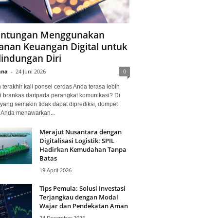
ntungan Menggunakan
anan Keuangan Digital untuk
lindungan Diri
ana
-
24 Juni 2026
0
terakhir kali ponsel cerdas Anda terasa lebih
i brankas daripada perangkat komunikasi? Di
yang semakin tidak dapat diprediksi, dompet
l Anda menawarkan...
Merajut Nusantara dengan
Digitalisasi Logistik: SPIL
Hadirkan Kemudahan Tanpa
Batas
19 April 2026
Tips Pemula: Solusi Investasi
Terjangkau dengan Modal
Wajar dan Pendekatan Aman
24 Desember 2025