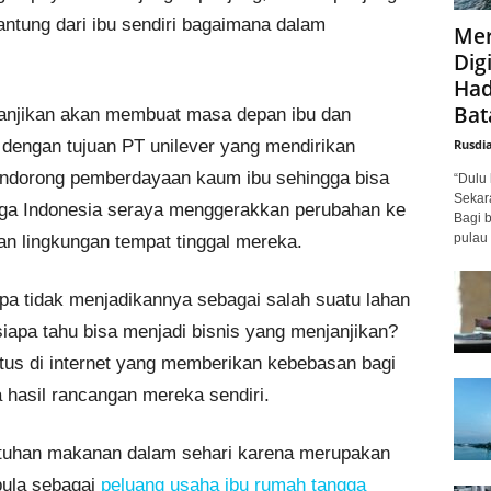
gantung dari ibu sendiri bagaimana dalam
Mer
Digi
Had
Bat
njikan akan membuat masa depan ibu dan
i dengan tujuan PT unilever yang mendirikan
Rusdi
ndorong pemberdayaan kaum ibu sehingga bisa
“Dulu 
Sekar
rga Indonesia seraya menggerakkan perubahan ke
Bagi 
pulau 
an lingkungan tempat tinggal mereka.
pa tidak menjadikannya sebagai salah suatu lahan
apa tahu bisa menjadi bisnis yang menjanjikan?
itus di internet yang memberikan kebebasan bagi
hasil rancangan mereka sendiri.
uhan makanan dalam sehari karena merupakan
pula sebagai
peluang usaha ibu rumah tangga