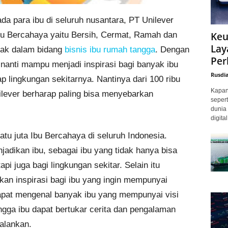
a para ibu di seluruh nusantara, PT Unilever
u Bercahaya yaitu Bersih, Cermat, Ramah dan
Keu
Lay
rak dalam bidang
bisnis ibu rumah tangga
. Dengan
Per
nanti mampu menjadi inspirasi bagi banyak ibu
Rusdi
p lingkungan sekitarnya. Nantinya dari 100 ribu
Kapan 
ilever berharap paling bisa menyebarkan
sepert
dunia 
digita
tu juta Ibu Bercahaya di seluruh Indonesia.
adikan ibu, sebagai ibu yang tidak hanya bisa
i juga bagi lingkungan sekitar. Selain itu
kan inspirasi bagi ibu yang ingin mempunyai
dapat mengenal banyak ibu yang mempunyai visi
ngga ibu dapat bertukar cerita dan pengalaman
alankan.