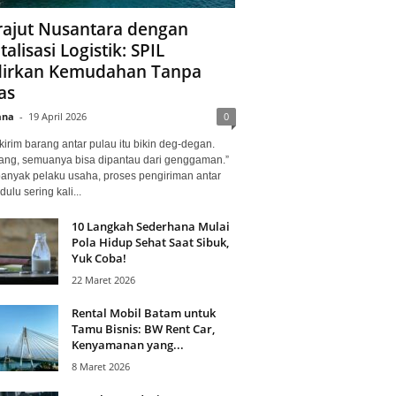
ajut Nusantara dengan
talisasi Logistik: SPIL
irkan Kemudahan Tanpa
as
ana
-
19 April 2026
0
kirim barang antar pulau itu bikin deg-degan.
ang, semuanya bisa dipantau dari genggaman.”
banyak pelaku usaha, proses pengiriman antar
dulu sering kali...
10 Langkah Sederhana Mulai
Pola Hidup Sehat Saat Sibuk,
Yuk Coba!
22 Maret 2026
Rental Mobil Batam untuk
Tamu Bisnis: BW Rent Car,
Kenyamanan yang...
8 Maret 2026