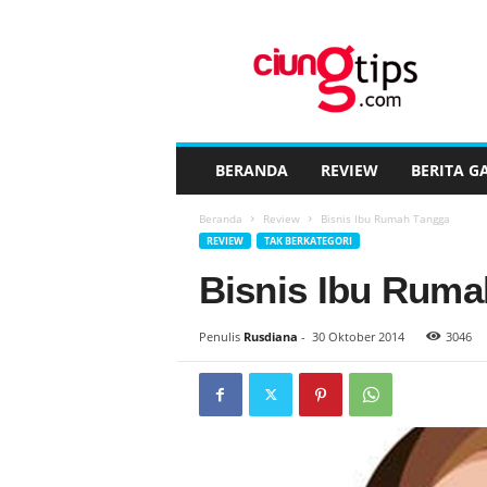
C
i
u
n
g
t
i
BERANDA
REVIEW
BERITA G
p
s
Beranda
Review
Bisnis Ibu Rumah Tangga
™
REVIEW
TAK BERKATEGORI
Bisnis Ibu Ruma
Penulis
Rusdiana
-
30 Oktober 2014
3046