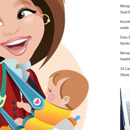
Menga
Saat 
Keunt
untuk 
Dulu B
Nonto
Meraju
Hadir
10 La
Sibuk