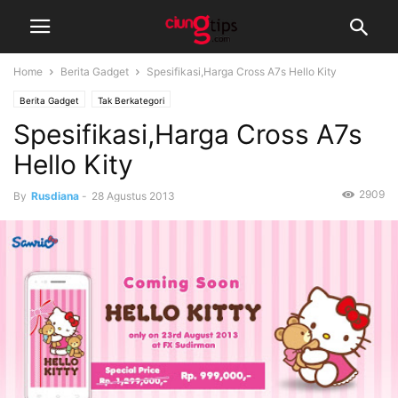
Home
Berita Gadget
Spesifikasi,Harga Cross A7s Hello Kity
Berita Gadget
Tak Berkategori
Spesifikasi,Harga Cross A7s
Hello Kity
2909
By
Rusdiana
-
28 Agustus 2013