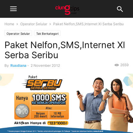
Home
Operator Selular
Paket Nelfon,SMS,Internet Xl Serba Seribu
Operator Selular
Tak Berkategori
Paket Nelfon,SMS,Internet Xl
Serba Seribu
2659
By
Rusdiana
-
2 November 2012