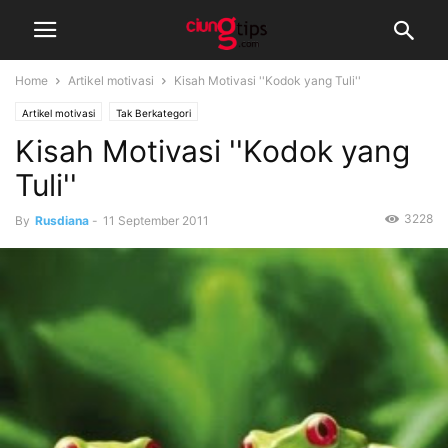
Home
Artikel motivasi
Kisah Motivasi ''Kodok yang Tuli''
Artikel motivasi
Tak Berkategori
Kisah Motivasi ''Kodok yang
Tuli''
3228
By
Rusdiana
-
11 September 2011