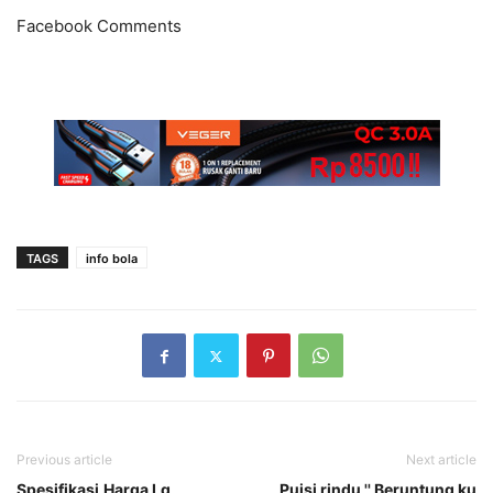
Facebook Comments
TAGS
info bola
Previous article
Next article
Spesifikasi,Harga Lg
Puisi rindu '' Beruntung ku