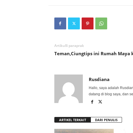
Artikulli paraprak
Teman,Ciungtips ini Rumah Maya 
Rusdiana
Hallo, saya adalah Rusdia
datang di blog saya, dan s
ARTIKEL TERKAIT
DARI PENULIS