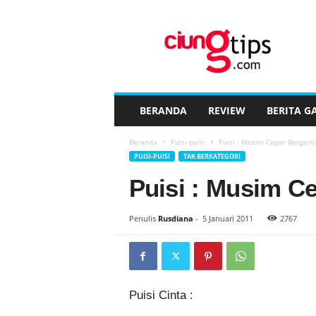
C
i
u
n
g
t
i
BERANDA
REVIEW
BERITA G
p
s
Beranda
Puisi-puisi
Puisi : Musim Cepat Berganti
™
PUISI-PUISI
TAK BERKATEGORI
Puisi : Musim Ce
Penulis
Rusdiana
-
5 Januari 2011
2767
Puisi Cinta :