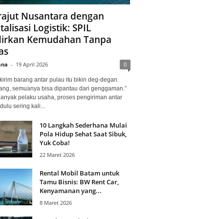
ajut Nusantara dengan
talisasi Logistik: SPIL
irkan Kemudahan Tanpa
as
ana
-
19 April 2026
0
kirim barang antar pulau itu bikin deg-degan.
ang, semuanya bisa dipantau dari genggaman.”
banyak pelaku usaha, proses pengiriman antar
dulu sering kali...
10 Langkah Sederhana Mulai
Pola Hidup Sehat Saat Sibuk,
Yuk Coba!
22 Maret 2026
Rental Mobil Batam untuk
Tamu Bisnis: BW Rent Car,
Kenyamanan yang...
8 Maret 2026