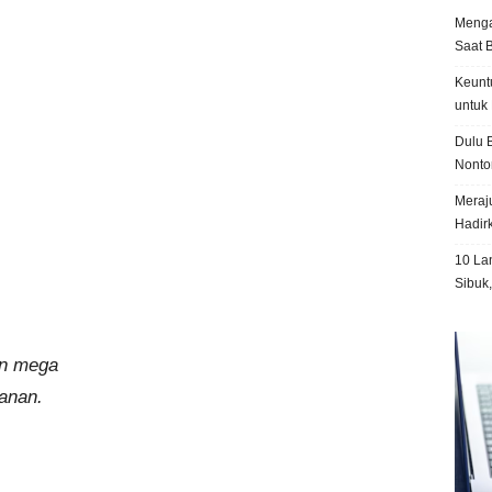
Menga
Saat 
Keunt
untuk 
Dulu B
Nonto
Meraju
.
Hadir
10 La
Sibuk
an mega
anan.