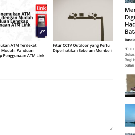
Mer
Digi
Had
Bat
Rusdi
kan ATM Terdekat
Fitur CCTV Outdoor yang Perlu
“Dulu 
 Mudah: Panduan
Diperhatikan Sebelum Membeli
Sekar
p Penggunaan ATM Link
Bagi 
pulau 