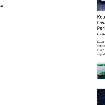
li
Keu
Lay
Per
Rusdi
Kapan 
sepert
dunia 
digita