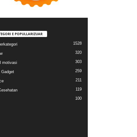
TEGORI E POPULLARIZUAR
1528
erkategori
320
ew
303
l motivasi
259
a Gadget
211
ce
119
Kesehatan
100