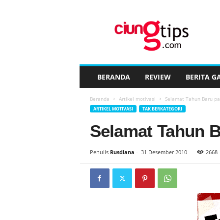
C
i
u
n
g
t
i
BERANDA
REVIEW
BERITA G
p
s
Beranda
Artikel motivasi
Selamat Tahun Baru pa
™
ARTIKEL MOTIVASI
TAK BERKATEGORI
Selamat Tahun B
Penulis
Rusdiana
-
31 Desember 2010
2668