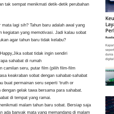
an tak sempat menikmati detik-detik perubahan
Keu
Lay
r mata lagi sih? Tahun baru adalah awal yang
Per
n kegiatan yang memotivasi. Jadi kalau sobat
Rusdi
ukan agar tahun baru tidak kelabu?
Kapan 
sepert
Happy,Jika sobat tidak ingin sendiri
dunia 
digita
rapa sahabat di rumah
amilan seru, putar film (pilih film-film
asa keakraban sobat dengan sahabat-sahabat
au buat permainan seru seperti ‘truth or
h dengan gelak tawa bersama para sahabat.
bat di tempat yang ramai.
menikmati malam tahun baru sobat. Bersiap saja
an ada banyak mata yang memandang di malam