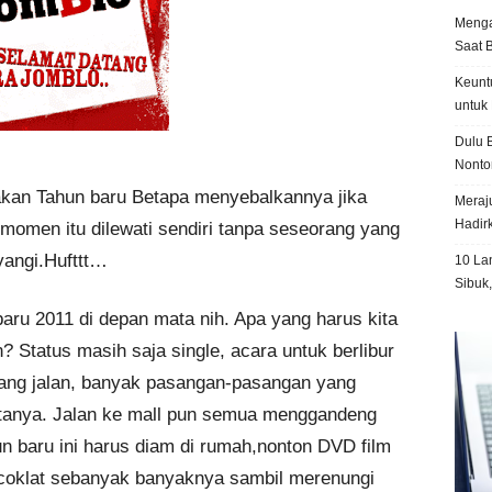
Menga
Saat 
Keunt
untuk 
Dulu B
Nonto
kan Tahun baru Betapa menyebalkannya jika
Meraju
Hadir
omen itu dilewati sendiri tanpa seseorang yang
yangi.Hufttt…
10 La
Sibuk
aru 2011 di depan mata nih. Apa yang harus kita
? Status masih saja single, acara untuk berlibur
jang jalan, banyak pasangan-pasangan yang
tanya. Jalan ke mall pun semua menggandeng
 baru ini harus diam di rumah,nonton DVD film
coklat sebanyak banyaknya sambil merenungi