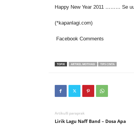
Happy New Year 2011 ……… Se uu
(*kapanlagi.com)
Facebook Comments
TOPIK
ARTIKEL MOTIVASI
TIPS CINTA
Artikulli paraprak
Lirik Lagu Naff Band – Dosa Apa