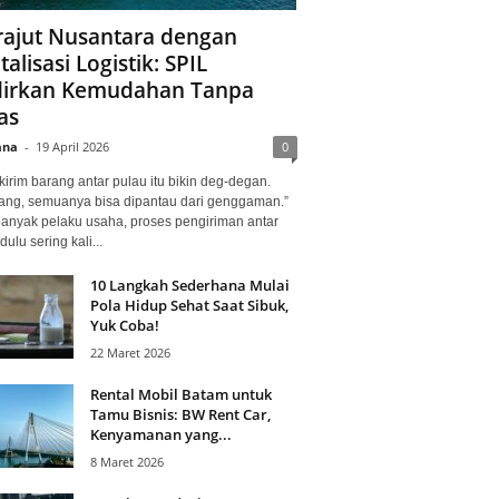
ajut Nusantara dengan
talisasi Logistik: SPIL
irkan Kemudahan Tanpa
as
ana
-
19 April 2026
0
kirim barang antar pulau itu bikin deg-degan.
ang, semuanya bisa dipantau dari genggaman.”
banyak pelaku usaha, proses pengiriman antar
dulu sering kali...
10 Langkah Sederhana Mulai
Pola Hidup Sehat Saat Sibuk,
Yuk Coba!
22 Maret 2026
Rental Mobil Batam untuk
Tamu Bisnis: BW Rent Car,
Kenyamanan yang...
8 Maret 2026