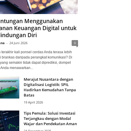
ntungan Menggunakan
anan Keuangan Digital untuk
lindungan Diri
ana
-
24 Juni 2026
0
terakhir kali ponsel cerdas Anda terasa lebih
i brankas daripada perangkat komunikasi? Di
yang semakin tidak dapat diprediksi, dompet
l Anda menawarkan...
Merajut Nusantara dengan
Digitalisasi Logistik: SPIL
Hadirkan Kemudahan Tanpa
Batas
19 April 2026
Tips Pemula: Solusi Investasi
Terjangkau dengan Modal
Wajar dan Pendekatan Aman
24 Desember 2025