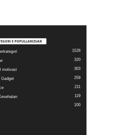
TEGORI E POPULLARIZUAR
1528
erkategori
320
ew
303
l motivasi
259
a Gadget
211
ce
119
Kesehatan
100