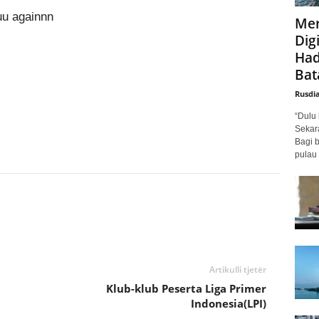
u againnn
Mer
Digi
Had
Bat
Rusdi
“Dulu 
Sekar
Bagi 
pulau 
Artikulli tjetër
Klub-klub Peserta Liga Primer
Indonesia(LPI)