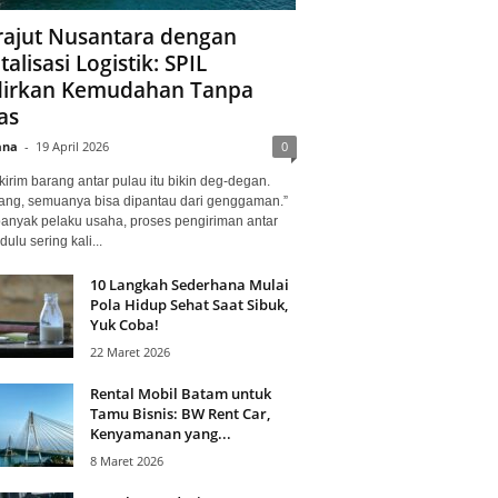
ajut Nusantara dengan
talisasi Logistik: SPIL
irkan Kemudahan Tanpa
as
ana
-
19 April 2026
0
kirim barang antar pulau itu bikin deg-degan.
ang, semuanya bisa dipantau dari genggaman.”
banyak pelaku usaha, proses pengiriman antar
dulu sering kali...
10 Langkah Sederhana Mulai
Pola Hidup Sehat Saat Sibuk,
Yuk Coba!
22 Maret 2026
Rental Mobil Batam untuk
Tamu Bisnis: BW Rent Car,
Kenyamanan yang...
8 Maret 2026