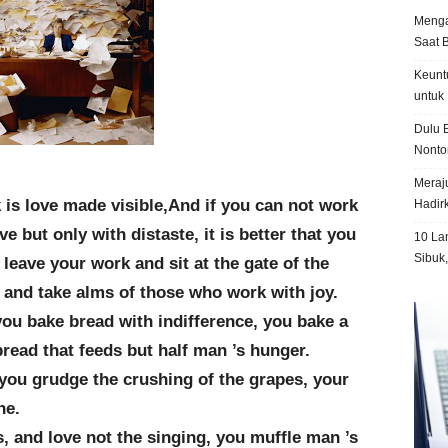
Menga
Saat 
Keunt
untuk 
Dulu B
Nonto
Meraju
 is love made visible,And if you can not work
Hadir
ve but only with distaste, it is better that you
10 La
Sibuk
leave your work and sit at the gate of the
 and take alms of those who work with joy.
you bake bread with indifference, you bake a
bread that feeds but half man ’s hunger.
 you grudge the crushing of the grapes, your
ne.
, and love not the singing, you muffle man ’s