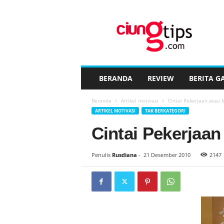
C
i
u
n
g
t
i
BERANDA
REVIEW
BERITA G
p
s
Beranda
Artikel motivasi
Cintai Pekerjaan atau M
™
ARTIKEL MOTIVASI
TAK BERKATEGORI
Cintai Pekerjaan 
Penulis
Rusdiana
-
21 Desember 2010
2147