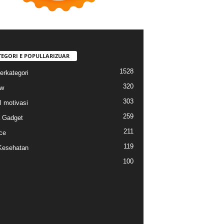
TEGORI E POPULLARIZUAR
1528
erkategori
320
ew
303
l motivasi
259
a Gadget
211
ce
119
Kesehatan
100