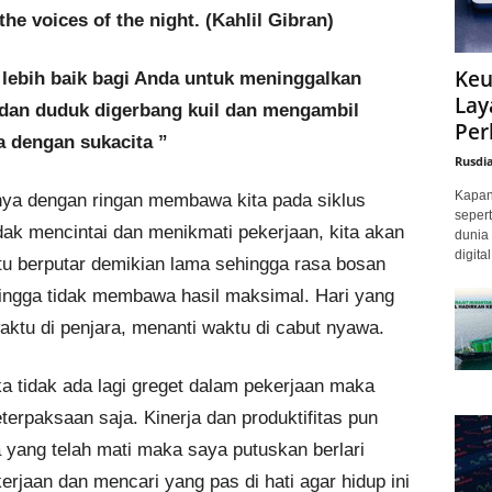
the voices of the night. (Kahlil Gibran)
Keu
 lebih baik bagi Anda untuk meninggalkan
Lay
i dan duduk digerbang kuil dan mengambil
Per
a dengan sukacita ”
Rusdi
Kapan 
nya dengan ringan membawa kita pada siklus
sepert
idak mencintai dan menikmati pekerjaan, kita akan
dunia 
digita
u berputar demikian lama sehingga rasa bosan
ingga tidak membawa hasil maksimal. Hari yang
ktu di penjara, menanti waktu di cabut nyawa.
tika tidak ada lagi greget dalam pekerjaan maka
erpaksaan saja. Kinerja dan produktifitas pun
 yang telah mati maka saya putuskan berlari
kerjaan dan mencari yang pas di hati agar hidup ini