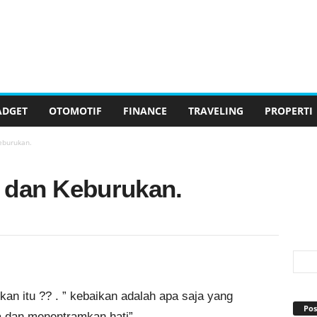
ADGET
OTOMOTIF
FINANCE
TRAVELING
PROPERTI
eburukan.
 dan Keburukan.
an itu ?? . ” kebaikan adalah apa saja yang
Pos
,dan menentramkan hati”