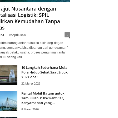
ajut Nusantara dengan
talisasi Logistik: SPIL
irkan Kemudahan Tanpa
as
ana
-
19 April 2026
0
kirim barang antar pulau itu bikin deg-degan.
ang, semuanya bisa dipantau dari genggaman.”
banyak pelaku usaha, proses pengiriman antar
dulu sering kali...
10 Langkah Sederhana Mulai
Pola Hidup Sehat Saat Sibuk,
Yuk Coba!
22 Maret 2026
Rental Mobil Batam untuk
Tamu Bisnis: BW Rent Car,
Kenyamanan yang...
8 Maret 2026