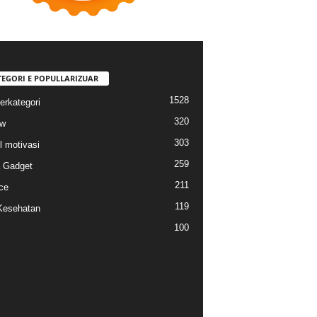
TEGORI E POPULLARIZUAR
1528
erkategori
320
ew
303
l motivasi
259
a Gadget
211
ce
119
Kesehatan
100