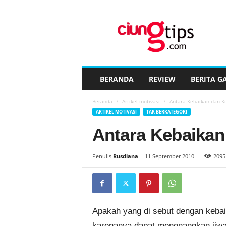
C
i
u
n
g
t
i
BERANDA
REVIEW
BERITA G
p
s
Beranda
Artikel motivasi
Antara Kebaikan dan K
™
ARTIKEL MOTIVASI
TAK BERKATEGORI
Antara Kebaikan
Penulis
Rusdiana
-
11 September 2010
2095
Apakah yang di sebut dengan kebaik
karenanya dapat menenangkan jiwa