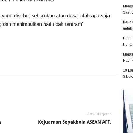
Menga
Saat 
 yang disebut keburukan atau dosa ialah apa saja
Keunt
g dan menimbulkan hati tidak tentram”
untuk 
Dulu B
Nonto
Meraju
Hadir
10 La
Sibuk
Artikulli tjetër
a
Kejuaraan Sepakbola ASEAN AFF.