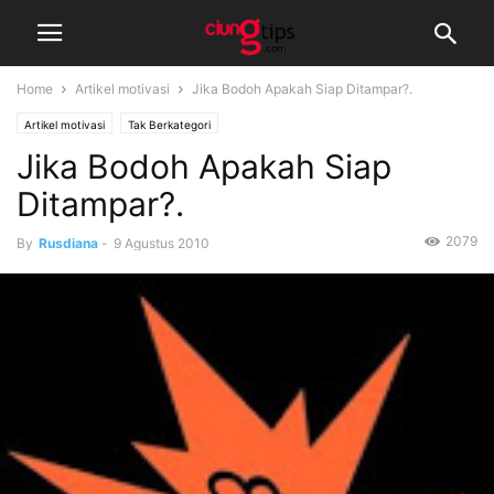
Home
Artikel motivasi
Jika Bodoh Apakah Siap Ditampar?.
Artikel motivasi
Tak Berkategori
Jika Bodoh Apakah Siap
Ditampar?.
2079
By
Rusdiana
-
9 Agustus 2010