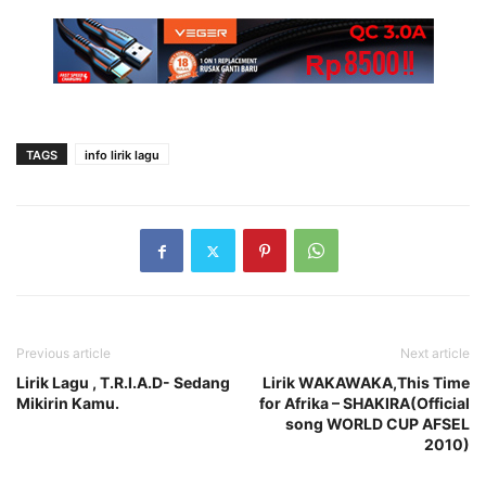
TAGS
info lirik lagu
Previous article
Next article
Lirik Lagu , T.R.I.A.D- Sedang
Lirik WAKAWAKA,This Time
Mikirin Kamu.
for Afrika – SHAKIRA(Official
song WORLD CUP AFSEL
2010)