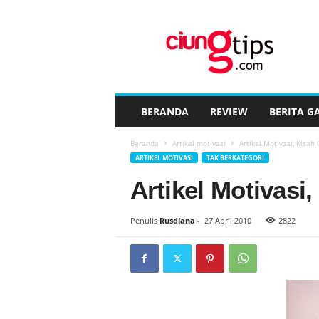
C
i
u
n
g
t
i
BERANDA
REVIEW
BERITA G
p
s
Beranda
Artikel motivasi
Artikel Motivasi, Kisah
™
ARTIKEL MOTIVASI
TAK BERKATEGORI
Artikel Motivasi
Penulis
Rusdiana
-
27 April 2010
2822