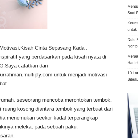
Menga
Saat 
Keunt
untuk 
Dulu B
Nonto
 Motivasi,Kisah Cinta Sepasang Kadal.
nspiratif yang berdasarkan pada kisah nyata di
Meraju
Hadir
.Saya catatkan dari
10 La
urrahman.multiply.com untuk menjadi motivasi
Sibuk
bat.
 rumah, seseorang mencoba merontokan tembok.
 ruang kosong diantara tembok yang terbuat dari
 dia menemukan seekor kadal terperangkap
kakinya melekat pada sebuah paku.
saran.