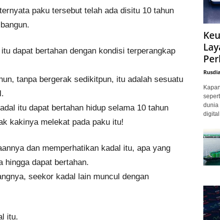
ternyata paku tersebut telah ada disitu 10 tahun
dibangun.
Keu
Lay
itu dapat bertahan dengan kondisi terperangkap
Per
Rusdi
n, tanpa bergerak sedikitpun, itu adalah sesuatu
Kapan 
.
sepert
dunia 
kadal itu dapat bertahan hidup selama 10 tahun
digita
ak kakinya melekat pada paku itu!
jaannya dan memperhatikan kadal itu, apa yang
 hingga dapat bertahan.
angnya, seekor kadal lain muncul dengan
 itu.