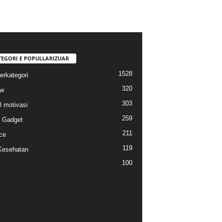
TEGORI E POPULLARIZUAR
1528
erkategori
320
ew
303
l motivasi
259
a Gadget
211
ce
119
Kesehatan
100