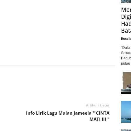
Mer
Digi
Had
Bat
Rusdi
“Dulu 
Sekar
Bagi 
pulau 
Artikulli tjetër
Info Lirik Lagu Mulan Jameela " CINTA
MATI III "