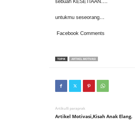
sebuah KESETIAAN….
untukmu seseorang…
Facebook Comments
TOPIK
ARTIKEL MOTIVASI
Artikulli paraprak
Artikel Motivasi,Kisah Anak Elang.