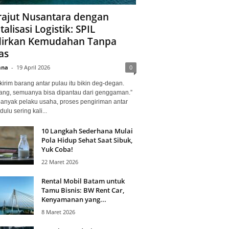
ajut Nusantara dengan
talisasi Logistik: SPIL
irkan Kemudahan Tanpa
as
ana
-
19 April 2026
0
kirim barang antar pulau itu bikin deg-degan.
ang, semuanya bisa dipantau dari genggaman.”
banyak pelaku usaha, proses pengiriman antar
dulu sering kali...
10 Langkah Sederhana Mulai
Pola Hidup Sehat Saat Sibuk,
Yuk Coba!
22 Maret 2026
Rental Mobil Batam untuk
Tamu Bisnis: BW Rent Car,
Kenyamanan yang...
8 Maret 2026