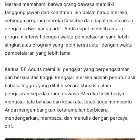
Mereka memahami bahwa orang dewasa memiliki
tanggung jawab dan komitmen lain dalam hidup mereka,
sehingga program mereka fleksibel dan dapat disesuaikan
dengan jadwal yang padat. Anda dapat memilih antara
program intensif dengan waktu pembelajaran yang lebih
singkat atau program yang lebih terstruktur dengan waktu
pembelajaran yang lebih lama.
Kedua, EF Adults memiliki pengajar yang berpengalaman
dan berkualitas tinggi. Pengajar mereka adalah penutur asli
bahasa Inggris yang dilatih secara khusus dalam
pengajaran kepada orang dewasa. Mereka tidak hanya
mengajar tata bahasa dan kosakata, tetapi juga membantu
Anda mengembangkan keterampilan berbicara,
mendengarkan, membaca, dan menulis dengan percaya
diri.