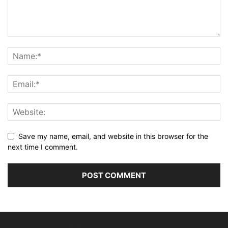
Save my name, email, and website in this browser for the
next time I comment.