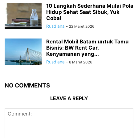
10 Langkah Sederhana Mulai Pola
Hidup Sehat Saat Sibuk, Yuk
Coba!
Rusdiana
-
22 Maret 2026
Rental Mobil Batam untuk Tamu
Bisnis: BW Rent Car,
Kenyamanan yang...
Rusdiana
-
8 Maret 2026
NO COMMENTS
LEAVE A REPLY