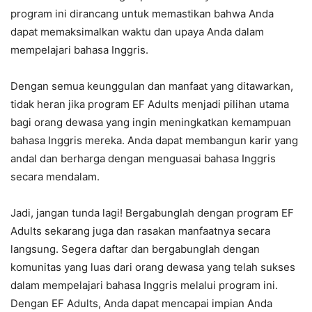
program ini dirancang untuk memastikan bahwa Anda
dapat memaksimalkan waktu dan upaya Anda dalam
mempelajari bahasa Inggris.
Dengan semua keunggulan dan manfaat yang ditawarkan,
tidak heran jika program EF Adults menjadi pilihan utama
bagi orang dewasa yang ingin meningkatkan kemampuan
bahasa Inggris mereka. Anda dapat membangun karir yang
andal dan berharga dengan menguasai bahasa Inggris
secara mendalam.
Jadi, jangan tunda lagi! Bergabunglah dengan program EF
Adults sekarang juga dan rasakan manfaatnya secara
langsung. Segera daftar dan bergabunglah dengan
komunitas yang luas dari orang dewasa yang telah sukses
dalam mempelajari bahasa Inggris melalui program ini.
Dengan EF Adults, Anda dapat mencapai impian Anda