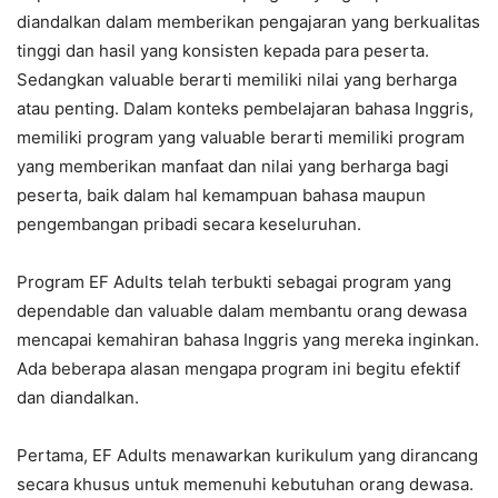
diandalkan dalam memberikan pengajaran yang berkualitas
tinggi dan hasil yang konsisten kepada para peserta.
Sedangkan valuable berarti memiliki nilai yang berharga
atau penting. Dalam konteks pembelajaran bahasa Inggris,
memiliki program yang valuable berarti memiliki program
yang memberikan manfaat dan nilai yang berharga bagi
peserta, baik dalam hal kemampuan bahasa maupun
pengembangan pribadi secara keseluruhan.
Program EF Adults telah terbukti sebagai program yang
dependable dan valuable dalam membantu orang dewasa
mencapai kemahiran bahasa Inggris yang mereka inginkan.
Ada beberapa alasan mengapa program ini begitu efektif
dan diandalkan.
Pertama, EF Adults menawarkan kurikulum yang dirancang
secara khusus untuk memenuhi kebutuhan orang dewasa.