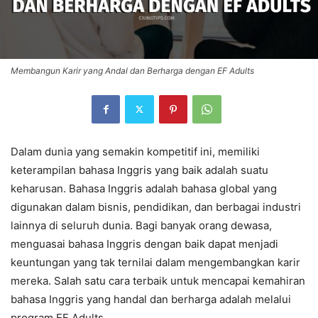
Membangun Karir yang Andal dan Berharga dengan EF Adults
Dalam dunia yang semakin kompetitif ini, memiliki
keterampilan bahasa Inggris yang baik adalah suatu
keharusan. Bahasa Inggris adalah bahasa global yang
digunakan dalam bisnis, pendidikan, dan berbagai industri
lainnya di seluruh dunia. Bagi banyak orang dewasa,
menguasai bahasa Inggris dengan baik dapat menjadi
keuntungan yang tak ternilai dalam mengembangkan karir
mereka. Salah satu cara terbaik untuk mencapai kemahiran
bahasa Inggris yang handal dan berharga adalah melalui
program EF Adults.