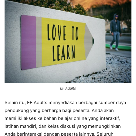
EF Adults
Selain itu, EF Adults menyediakan berbagai sumber daya
pendukung yang berharga bagi peserta. Anda akan
memiliki akses ke bahan belajar online yang interaktif,
latihan mandiri, dan kelas diskusi yang memungkinkan
Anda berinteraksi dengan peserta lainnya. Seluruh