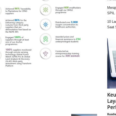
Meraj
SPIL 
10 La
Saat 
Keu
Lay
Per
Rusdi