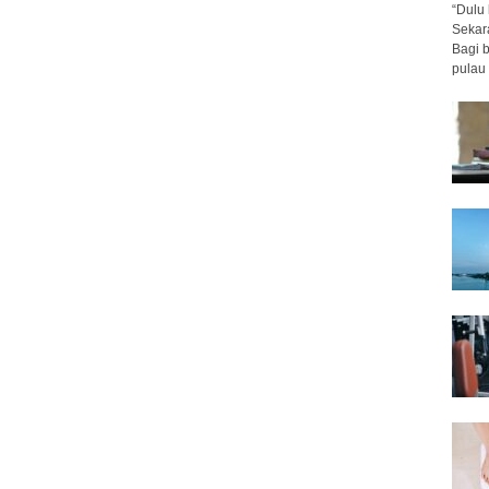
“Dulu 
Sekar
Bagi 
pulau 