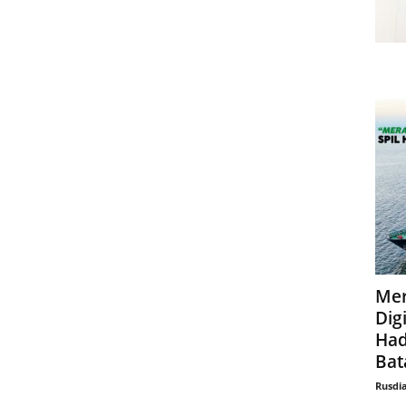
Mer
Digi
Had
Bat
Rusdi