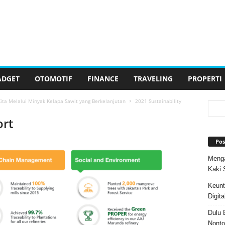
ADGET
OTOMOTIF
FINANCE
TRAVELING
PROPERTI
ita Melalui Minyak Kelapa Sawit yang Berkelanjutan
2021 Sustainability
ort
Pos
Menga
Kaki 
Keunt
Digita
Dulu 
Nonto