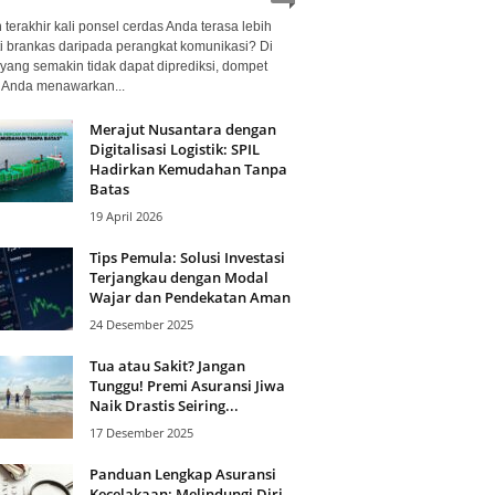
terakhir kali ponsel cerdas Anda terasa lebih
i brankas daripada perangkat komunikasi? Di
yang semakin tidak dapat diprediksi, dompet
l Anda menawarkan...
Merajut Nusantara dengan
Digitalisasi Logistik: SPIL
Hadirkan Kemudahan Tanpa
Batas
19 April 2026
Tips Pemula: Solusi Investasi
Terjangkau dengan Modal
Wajar dan Pendekatan Aman
24 Desember 2025
Tua atau Sakit? Jangan
Tunggu! Premi Asuransi Jiwa
Naik Drastis Seiring...
17 Desember 2025
Panduan Lengkap Asuransi
Kecelakaan: Melindungi Diri