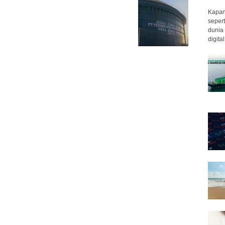
Kapan 
sepert
dunia 
digita