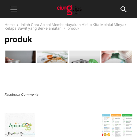
Home
Inilah Cara Apical Memberdayakan Hidup Kita Melalui Minyak
Kelapa Sawit yang Berkelanjutan
produk
produk
Facebook Comments