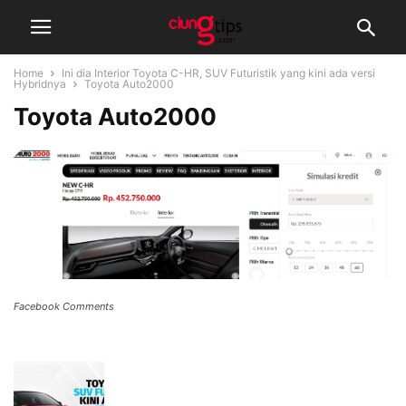
Home
Ini dia Interior Toyota C-HR, SUV Futuristik yang kini ada versi
Hybridnya
Toyota Auto2000
Toyota Auto2000
Facebook Comments