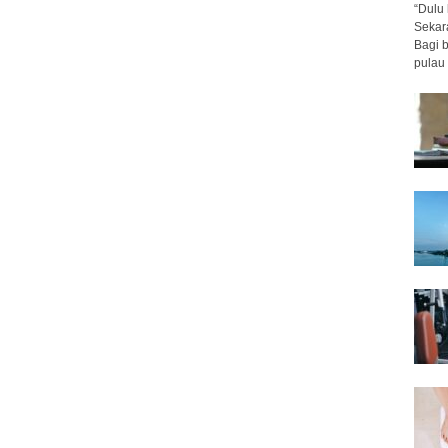
“Dulu 
Sekar
Bagi 
pulau 