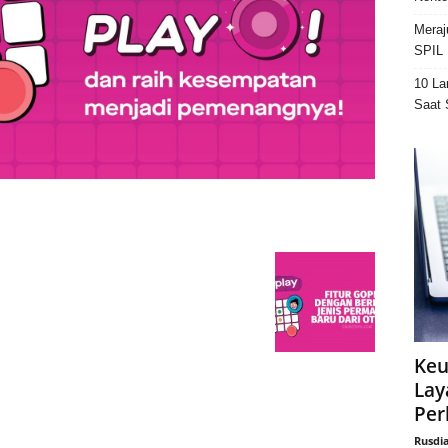
Meraj
SPIL 
10 La
Saat 
Keu
Lay
Per
Rusdi