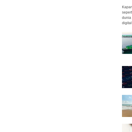
Kapan 
sepert
dunia 
digita