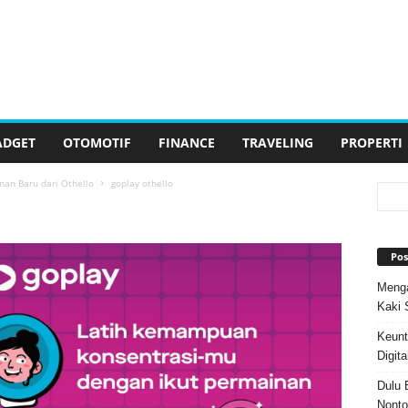
ADGET
OTOMOTIF
FINANCE
TRAVELING
PROPERTI
nan Baru dari Othello
goplay othello
Pos
Menga
Kaki 
Keunt
Digita
Dulu 
Nonto