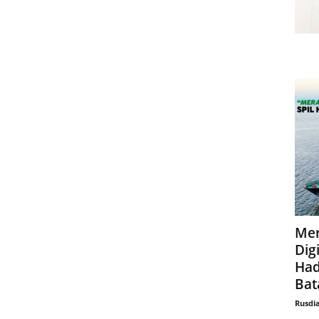
Mer
Digi
Had
Bat
Rusdi