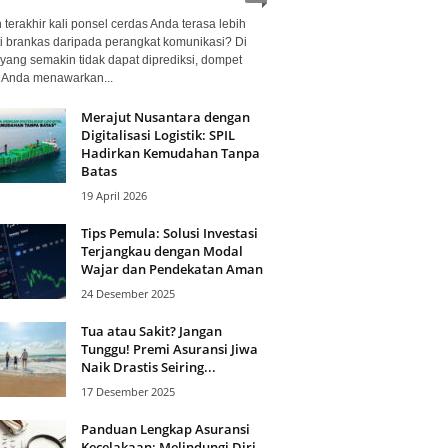
terakhir kali ponsel cerdas Anda terasa lebih
i brankas daripada perangkat komunikasi? Di
yang semakin tidak dapat diprediksi, dompet
l Anda menawarkan...
Merajut Nusantara dengan
Digitalisasi Logistik: SPIL
Hadirkan Kemudahan Tanpa
Batas
19 April 2026
Tips Pemula: Solusi Investasi
Terjangkau dengan Modal
Wajar dan Pendekatan Aman
24 Desember 2025
Tua atau Sakit? Jangan
Tunggu! Premi Asuransi Jiwa
Naik Drastis Seiring...
17 Desember 2025
Panduan Lengkap Asuransi
Kecelakaan: Melindungi Diri