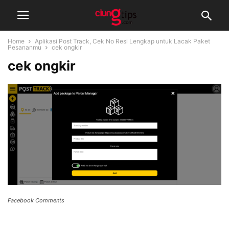
Home
Aplikasi Post Track, Cek No Resi Lengkap untuk Lacak Paket
Pesananmu
cek ongkir
cek ongkir
Facebook Comments