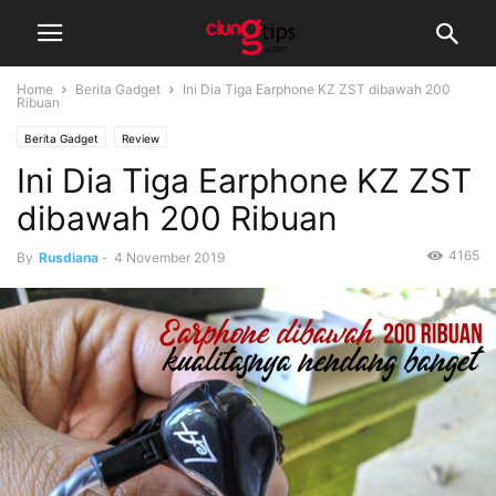
Home
Berita Gadget
Ini Dia Tiga Earphone KZ ZST dibawah 200
Ribuan
Berita Gadget
Review
Ini Dia Tiga Earphone KZ ZST
dibawah 200 Ribuan
4165
By
Rusdiana
-
4 November 2019