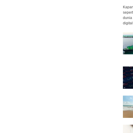
Kapan 
sepert
dunia 
digita