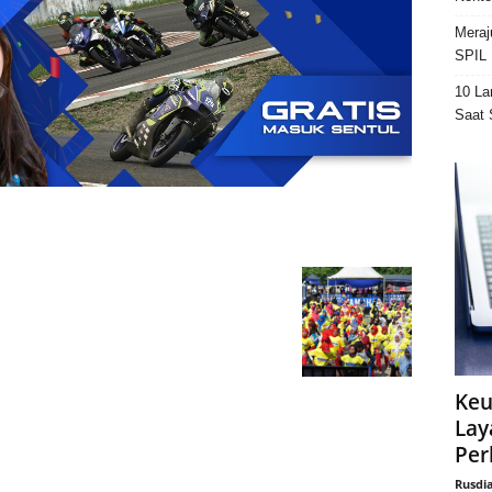
Meraj
SPIL 
10 La
Saat 
Keu
Lay
Per
Rusdi