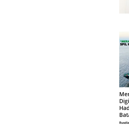
Mer
Digi
Had
Bat
Rusdi