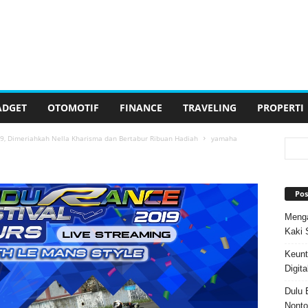
ADGET
OTOMOTIF
FINANCE
TRAVELING
PROPERTI
9, Dimeriahkah Nella Kharisma dan Bertabur Ribuan Hadiah
yamaha
Pos
Menga
Kaki 
Keunt
Digita
Dulu 
Nonto