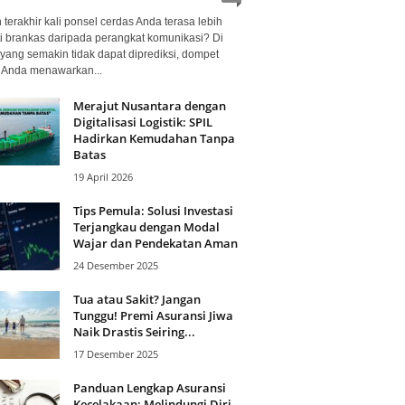
terakhir kali ponsel cerdas Anda terasa lebih
i brankas daripada perangkat komunikasi? Di
yang semakin tidak dapat diprediksi, dompet
l Anda menawarkan...
Merajut Nusantara dengan
Digitalisasi Logistik: SPIL
Hadirkan Kemudahan Tanpa
Batas
19 April 2026
Tips Pemula: Solusi Investasi
Terjangkau dengan Modal
Wajar dan Pendekatan Aman
24 Desember 2025
Tua atau Sakit? Jangan
Tunggu! Premi Asuransi Jiwa
Naik Drastis Seiring...
17 Desember 2025
Panduan Lengkap Asuransi
Kecelakaan: Melindungi Diri