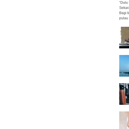
“Dulu 
Sekar
Bagi 
pulau 