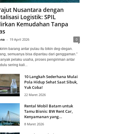
ajut Nusantara dengan
talisasi Logistik: SPIL
irkan Kemudahan Tanpa
as
ana
-
19 April 2026
0
kirim barang antar pulau itu bikin deg-degan.
ang, semuanya bisa dipantau dari genggaman.”
banyak pelaku usaha, proses pengiriman antar
dulu sering kali...
10 Langkah Sederhana Mulai
Pola Hidup Sehat Saat Sibuk,
Yuk Coba!
22 Maret 2026
Rental Mobil Batam untuk
Tamu Bisnis: BW Rent Car,
Kenyamanan yang...
8 Maret 2026