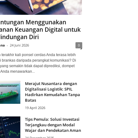
ntungan Menggunakan
anan Keuangan Digital untuk
lindungan Diri
ana
-
24 Juni 2026
0
terakhir kali ponsel cerdas Anda terasa lebih
i brankas daripada perangkat komunikasi? Di
yang semakin tidak dapat diprediksi, dompet
l Anda menawarkan...
Merajut Nusantara dengan
Digitalisasi Logistik: SPIL
Hadirkan Kemudahan Tanpa
Batas
19 April 2026
Tips Pemula: Solusi Investasi
Terjangkau dengan Modal
Wajar dan Pendekatan Aman
24 Desember 2025