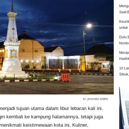
Menga
Saat 
Keunt
untuk 
Dulu B
Nonto
Meraju
Hadir
10 La
Sibuk
sr: provoke online
enjadi tujuan utama dalam libur lebaran kali ini.
in kembali ke kampung halamannya, tetapi juga
menikmati keistimewaan kota ini. Kuliner,