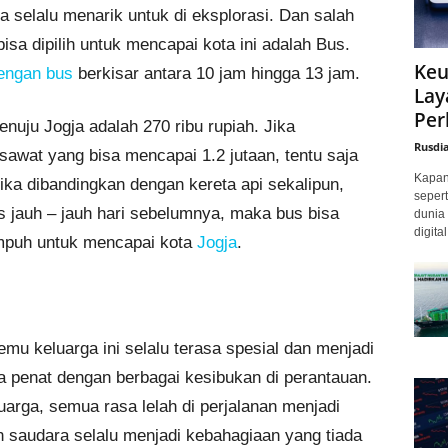
a selalu menarik untuk di eksplorasi. Dan salah
isa dipilih untuk mencapai kota ini adalah Bus.
Keu
dengan bus
berkisar antara 10 jam hingga 13 jam.
Lay
Per
nuju Jogja adalah 270 ribu rupiah. Jika
Rusdi
sawat yang bisa mencapai 1.2 jutaan, tentu saja
Kapan 
jika dibandingkan dengan kereta api sekalipun,
sepert
s jauh – jauh hari sebelumnya, maka bus bisa
dunia 
digita
tempuh untuk mencapai kota
Jogja
.
u keluarga ini selalu terasa spesial dan menjadi
a penat dengan berbagai kesibukan di perantauan.
arga, semua rasa lelah di perjalanan menjadi
an saudara selalu menjadi kebahagiaan yang tiada