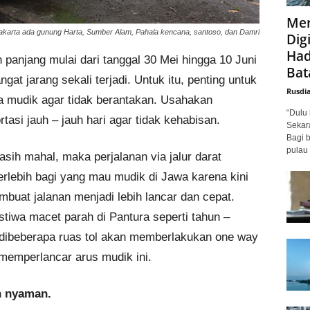
Mer
akarta ada gunung Harta, Sumber Alam, Pahala kencana, santoso, dan Damri
Digi
Had
n panjang mulai dari tanggal 30 Mei hingga 10 Juni
Bat
ngat jarang sekali terjadi. Untuk itu, penting untuk
Rusdi
 mudik agar tidak berantakan. Usahakan
“Dulu 
asi jauh – jauh hari agar tidak kehabisan.
Sekar
Bagi 
pulau 
asih mahal, maka perjalanan via jalur darat
erlebih bagi yang mau mudik di Jawa karena kini
buat jalanan menjadi lebih lancar dan cepat.
istiwa macet parah di Pantura seperti tahun –
 dibeberapa ruas tol akan memberlakukan one way
memperlancar arus mudik ini.
n nyaman.