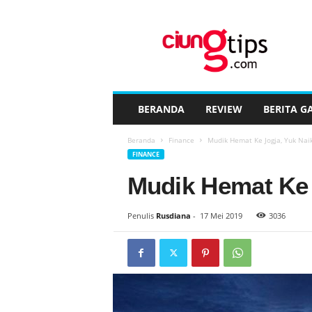
C
i
u
n
g
t
i
BERANDA
REVIEW
BERITA G
p
s
Beranda
Finance
Mudik Hemat Ke Jogja, Yuk Naik
™
FINANCE
Mudik Hemat Ke 
Penulis
Rusdiana
-
17 Mei 2019
3036