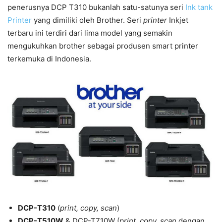
penerusnya DCP T310 bukanlah satu-satunya seri
Ink tank
Printer
yang dimiliki oleh Brother. Seri
printer
Inkjet
terbaru ini terdiri dari lima model yang semakin
mengukuhkan brother sebagai produsen smart printer
terkemuka di Indonesia.
DCP-T310
(
print, copy, scan
)
DCP-T510W
& DCP-T710W (
print, copy, scan
dengan