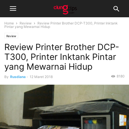
Home
Review
Review Printer Brother DCP-T300, Printer Inktank
Pintar yang Mewarnai Hidup
Review
Review Printer Brother DCP-
T300, Printer Inktank Pintar
yang Mewarnai Hidup
8180
By
Rusdiana
-
12 Maret 2018