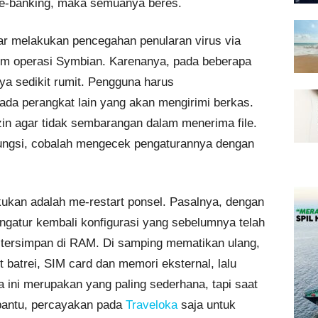
t e-banking, maka semuanya beres.
car melakukan pencegahan penularan virus via
em operasi Symbian. Karenanya, pada beberapa
nya sedikit rumit. Pengguna harus
da perangkat lain yang akan mengirimi berkas.
izin agar tidak sembarangan dalam menerima file.
rfungsi, cobalah mengecek pengaturannya dengan
kukan adalah me-restart ponsel. Pasalnya, dengan
gatur kembali konfigurasi yang sebelumnya telah
u tersimpan di RAM. Di samping mematikan ulang,
batrei, SIM card dan memori eksternal, lalu
 ini merupakan yang paling sederhana, tapi saat
bantu, percayakan pada
Traveloka
saja untuk