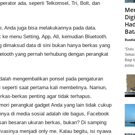
rator ada, seperti Telkomsel, Tri, Bolt, dan
Mer
Digi
Had
, Anda juga bisa melakukannya pada data.
Bat
e menu Setting, App, All, kemudian Bluetooth.
Rusdi
ang dimaksud data di sini bukan hanya berkas yang
“Dulu 
uetooth yang pernah terhubung dengan perangkat
Sekar
Bagi 
pulau 
 adalah mengembalikan ponsel pada pengaturan
i seperti saat pertama kali membelinya. Namun,
kas-berkas penting agar tidak terhapus.
ori perangkat gadget Anda yang lain tidak cukup
a di media sosial adalah ide bagus, Facebook
asan besaran ukuran berkas, bukan? Di samping
ivasinya menjadi only me. Kalau begitu, isi nyawa