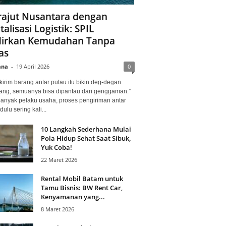
ajut Nusantara dengan
talisasi Logistik: SPIL
irkan Kemudahan Tanpa
as
ana
-
19 April 2026
0
kirim barang antar pulau itu bikin deg-degan.
ang, semuanya bisa dipantau dari genggaman.”
banyak pelaku usaha, proses pengiriman antar
dulu sering kali...
10 Langkah Sederhana Mulai
Pola Hidup Sehat Saat Sibuk,
Yuk Coba!
22 Maret 2026
Rental Mobil Batam untuk
Tamu Bisnis: BW Rent Car,
Kenyamanan yang...
8 Maret 2026