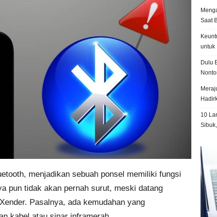
Menga
Saat 
Keunt
untuk 
Dulu B
Nonto
Meraju
Hadir
10 La
Sibuk
etooth, menjadikan sebuah ponsel memiliki fungsi
ya pun tidak akan pernah surut, meski datang
n Xender. Pasalnya, ada kemudahan yang
n kabel atau sinar inframerah.