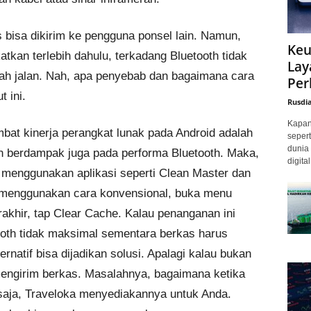
 bisa dikirim ke pengguna ponsel lain. Namun,
Keu
tkan terlebih dahulu, terkadang Bluetooth tidak
Lay
engah jalan. Nah, apa penyebab dan bagaimana cara
Per
 ini.
Rusdi
Kapan 
bat kinerja perangkat lunak pada Android adalah
sepert
dunia 
n berdampak juga pada performa Bluetooth. Maka,
digita
enggunakan aplikasi seperti Clean Master dan
n menggunakan cara konvensional, buka menu
erakhir, tap Clear Cache. Kalau penanganan ini
tooth tidak maksimal sementara berkas harus
lternatif bisa dijadikan solusi. Apalagi kalau bukan
mengirim berkas. Masalahnya, bagaimana ketika
 saja, Traveloka menyediakannya untuk Anda.