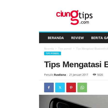
C
i
u
n
g
t
i
BERANDA
REVIEW
BERITA G
p
s
Beranda
Tips ponsel
Tips Mengatasi Bluetooth A
™
TIPS PONSEL
Tips Mengatasi 
Penulis
Rusdiana
-
21 Januari 2017
5026