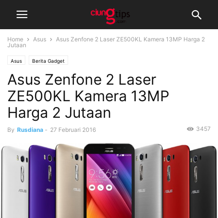
Home
Asus
Asus Zenfone 2 Laser ZE500KL Kamera 13MP Harga 2
Jutaan
Asus
Berita Gadget
Asus Zenfone 2 Laser
ZE500KL Kamera 13MP
Harga 2 Jutaan
3457
By
Rusdiana
-
27 Februari 2016