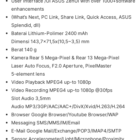
User Interface /UI ASUS ZenUI with over 1000+software
enhancements
(What’s Next, PC Link, Share Link, Quick Access, ASUS
Splendid, dll)
Baterai Lithium-Polimer 2400 mAh
Dimensi 143,7×71,5x(10,5~3,5) mm
Berat 140 g
Kamera Rear 5 Mega-Pixel & Rear 13 Mega-Pixel
Laser Auto Focus, F2.0 Aperture, PixelMaster
5-element lens
Video Playback MPEG4 up-to 1080p
Video Recording MPEG4 up-to 1080p @30fps
Slot Audio 3,5mm
Audio MP3/3GP/AAC/AAC+/DivX/Xvid/H.263/H.264
Browser Google Browser/Youtube Browser/WAP
Messaging SMS/MMS/IM/Email
E-Mail Google Mail/Exchange/POP3/IMAP4/SMTP
Sensor Accelerometer/Light/Microphone/Proximity