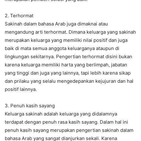
2. Terhormat
Sakinah dalam bahasa Arab juga dimaknai atau
mengandung arti terhormat. Dimana keluarga yang sakinah
merupakan keluarga yang memiliki nilai positif dan juga
baik di mata semua anggota keluarganya ataupun di
lingkungan sekitarnya. Pengertian terhormat disini bukan
karena keluarga memiliki harta yang berlimpah, jabatan
yang tinggi dan juga yang lainnya, tapi lebih karena sikap
dan prilaku yang selalu mengedepankan kejujuran dan hal
positif lainnya.
3. Penuh kasih sayang
Keluarga sakinah adalah keluarga yang didalamnya
terdapat dengan penuh rasa kasih sayang. Dalam hal ini
penuh kasih sayang merupakan pengertian sakinah dalam
bahasa Arab yang sangat dianjurkan sekali. Karena