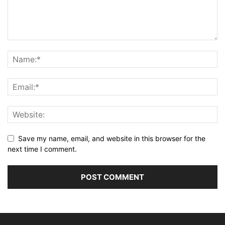
Save my name, email, and website in this browser for the
next time I comment.