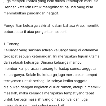
juga menjadi kontek yang baik dalam kehidupan manusia.
Dengan kata lain untuk menghindari hal-hal yang bisa
menimbulkan pandangan negatif.
Pengertian keluarga sakinah dalam bahasa Arab, memiliki
beberapa arti atau pengertian, seperti:
1. Tenang
Keluarga yang sakinah adalah keluarga yang di dalamnya
terdapat sebuah ketenangan. Ini merupakan tujuan utama
dari sebuah keluarga. Dimana keluarga mampu
memberikan perasaan tenang terhadap semua anggota
keluarganya. Selain itu keluarga juga merupakan tempat
ternyaman untuk berbagi. Misalnya ketika anggota
disibukan dengan kegiatan di luar rumah, ataupun memiliki
masalah, maka keluarga merupakan tempat yang tepat
untuk berbagi masalah yang dihadapinya, dan juga
merupakan pemberi solusi yang baik.