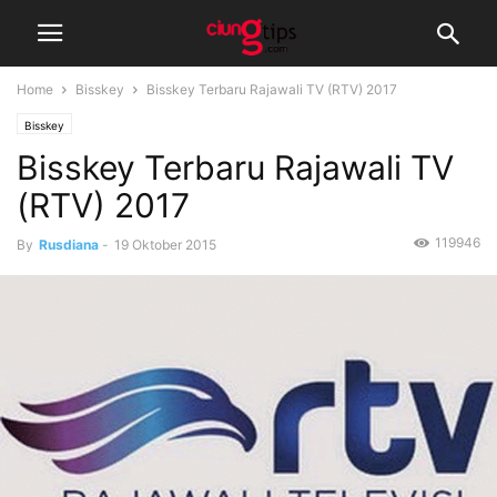
Home
Bisskey
Bisskey Terbaru Rajawali TV (RTV) 2017
Bisskey
Bisskey Terbaru Rajawali TV
(RTV) 2017
119946
By
Rusdiana
-
19 Oktober 2015