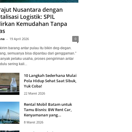
ajut Nusantara dengan
talisasi Logistik: SPIL
irkan Kemudahan Tanpa
as
ana
-
19 April 2026
0
kirim barang antar pulau itu bikin deg-degan.
ang, semuanya bisa dipantau dari genggaman.”
banyak pelaku usaha, proses pengiriman antar
dulu sering kali...
10 Langkah Sederhana Mulai
Pola Hidup Sehat Saat Sibuk,
Yuk Coba!
22 Maret 2026
Rental Mobil Batam untuk
Tamu Bisnis: BW Rent Car,
Kenyamanan yang...
8 Maret 2026