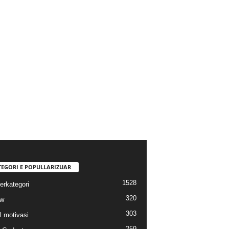
TEGORI E POPULLARIZUAR
1528
erkategori
320
ew
303
l motivasi
259