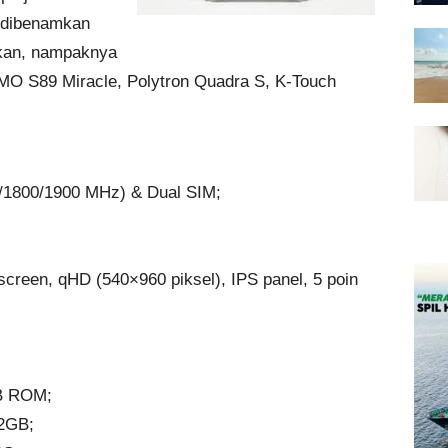
 dibenamkan
tkan, nampaknya
MO S89 Miracle, Polytron Quadra S, K-Touch
/1800/1900 MHz) & Dual SIM;
hscreen, qHD (540×960 piksel), IPS panel, 5 poin
GB ROM;
32GB;