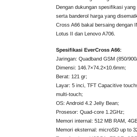
Dengan dukungan spesifikasi yang
serta banderol harga yang disema
Cross A66 bakal bersaing dengan I
Lotus II dan Lenovo A706.
Spesifikasi EverCross A66:
Jaringan: Quadband GSM (850/900
Dimensi: 146.7×74.2×10.6mm;
Berat: 121 gr;
Layar: 5 inci, TFT Capacitive touc
multi-touch;
OS: Android 4.2 Jelly Bean;
Prosesor: Quad-core 1.2GHz;
Memori internal: 512 MB RAM, 4
Memori eksternal: microSD up to 