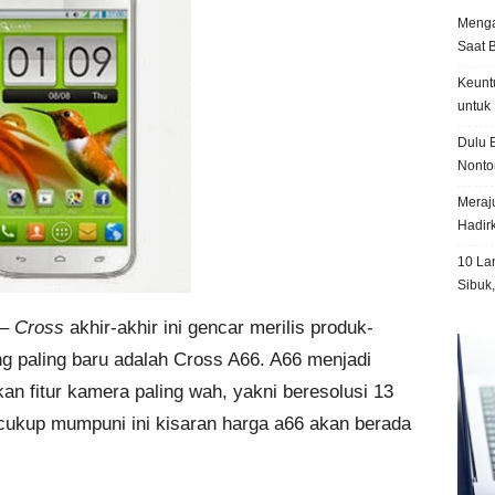
Menga
Saat 
Keunt
untuk 
Dulu B
Nonto
Meraju
Hadir
10 La
Sibuk
–
Cross
akhir-akhir ini gencar merilis produk-
g paling baru adalah Cross A66. A66 menjadi
an fitur kamera paling wah, yakni beresolusi 13
cukup mumpuni ini kisaran harga a66 akan berada