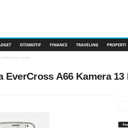
ADGET
OTOMOTIF
FINANCE
TRAVELING
PROPERTI
ross A66 Kamera 13 Mp
ga EverCross A66 Kamera 13
Pos