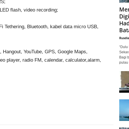
RS;
Mer
ED flash, video recording;
Digi
Had
Fi Tethering, Bluetooth, kabel data micro USB,
Bat
Rusdi
“Dulu 
il, Hangout, YouTube, GPS, Google Maps,
Sekar
Bagi 
eo player, radio FM, calendar, calculator,alarm,
pulau 