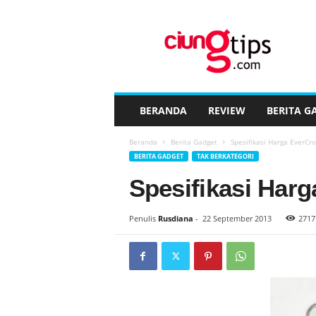
C
i
u
n
g
t
i
BERANDA
REVIEW
BERITA G
p
s
Beranda
Berita Gadget
Spesifikasi Harga EverC
™
BERITA GADGET
TAK BERKATEGORI
Spesifikasi Har
Penulis
Rusdiana
-
22 September 2013
2717