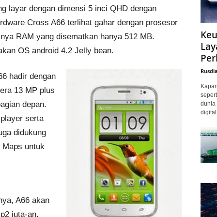
 layar dengan dimensi 5 inci QHD dengan
hardware Cross A66 terlihat gahar dengan prosesor
Keu
 nya RAM yang disematkan hanya 512 MB.
Lay
an OS android 4.2 Jelly bean.
Per
Rusdi
66 hadir dengan
Kapan 
era 13 MP plus
sepert
bagian depan.
dunia 
digita
 player serta
uga didukung
le Maps untuk
nya, A66 akan
p2 juta-an.