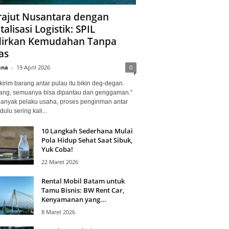
ajut Nusantara dengan
talisasi Logistik: SPIL
irkan Kemudahan Tanpa
as
ana
-
19 April 2026
0
kirim barang antar pulau itu bikin deg-degan.
ang, semuanya bisa dipantau dari genggaman.”
banyak pelaku usaha, proses pengiriman antar
dulu sering kali...
10 Langkah Sederhana Mulai
Pola Hidup Sehat Saat Sibuk,
Yuk Coba!
22 Maret 2026
Rental Mobil Batam untuk
Tamu Bisnis: BW Rent Car,
Kenyamanan yang...
8 Maret 2026