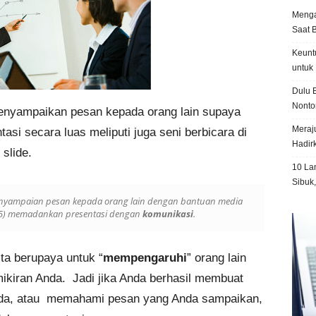
Menga
Saat 
Keunt
untuk 
Dulu B
Nonto
enyampaikan pesan kepada orang lain supaya
Meraju
asi secara luas meliputi juga seni berbicara di
Hadir
slide.
10 La
Sibuk
penyampaian pesan kepada orang lain dengan bantuan media
005) memadankan presentasi dengan
komunikasi
.
ita berupaya untuk “
mempengaruhi
” orang lain
ikiran Anda. Jadi jika Anda berhasil membuat
Anda, atau memahami pesan yang Anda sampaikan,