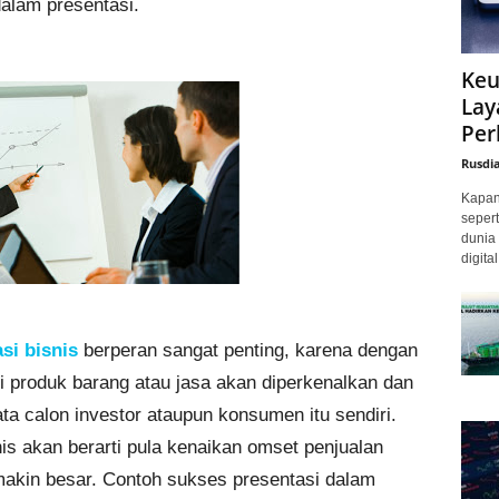
alam presentasi.
Keu
Lay
Per
Rusdi
Kapan 
sepert
dunia 
digita
si bisnis
berperan sangat penting, karena dengan
i produk barang atau jasa akan diperkenalkan dan
 calon investor ataupun konsumen itu sendiri.
s akan berarti pula kenaikan omset penjualan
kin besar. Contoh sukses presentasi dalam