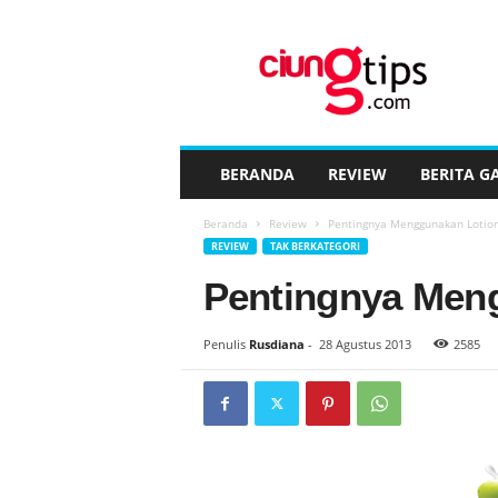
C
i
u
n
g
t
i
BERANDA
REVIEW
BERITA G
p
s
Beranda
Review
Pentingnya Menggunakan Lotion
™
REVIEW
TAK BERKATEGORI
Pentingnya Men
Penulis
Rusdiana
-
28 Agustus 2013
2585