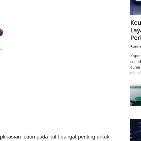
Keu
Lay
Per
Rusdi
Kapan 
sepert
dunia 
digita
ikasian lotion pada kulit sangat penting untuk