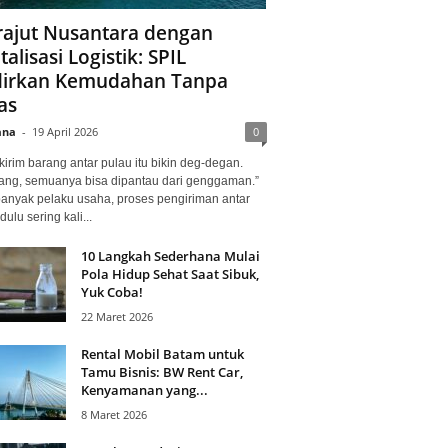
ajut Nusantara dengan
talisasi Logistik: SPIL
irkan Kemudahan Tanpa
as
ana
-
19 April 2026
0
kirim barang antar pulau itu bikin deg-degan.
ang, semuanya bisa dipantau dari genggaman.”
banyak pelaku usaha, proses pengiriman antar
dulu sering kali...
10 Langkah Sederhana Mulai
Pola Hidup Sehat Saat Sibuk,
Yuk Coba!
22 Maret 2026
Rental Mobil Batam untuk
Tamu Bisnis: BW Rent Car,
Kenyamanan yang...
8 Maret 2026