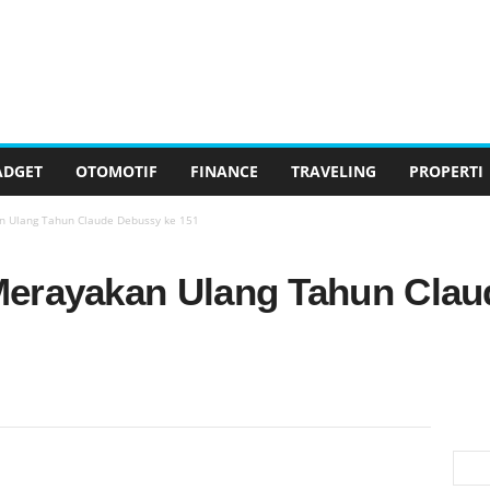
ADGET
OTOMOTIF
FINANCE
TRAVELING
PROPERTI
n Ulang Tahun Claude Debussy ke 151
Merayakan Ulang Tahun Clau