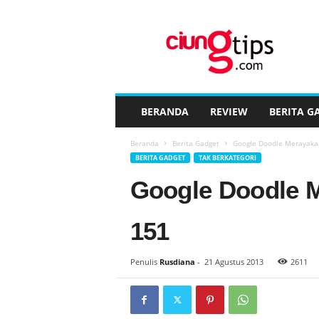
C
i
u
n
g
t
i
BERANDA
REVIEW
BERITA G
p
s
Beranda
Berita Gadget
Google Doodle Merayaka
™
BERITA GADGET
TAK BERKATEGORI
Google Doodle 
151
Penulis
Rusdiana
-
21 Agustus 2013
2611