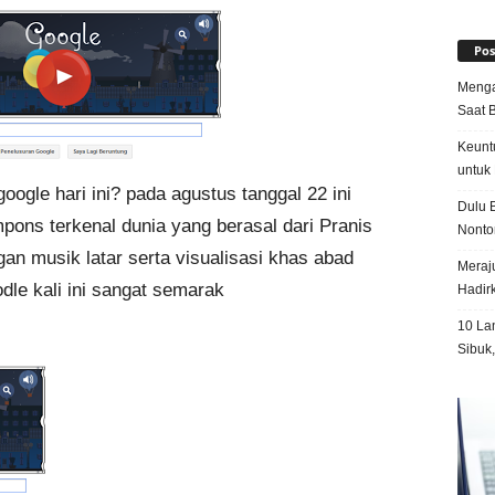
Pos
Menga
Saat 
Keunt
untuk 
gle hari ini? pada agustus tanggal 22 ini
Dulu B
ons terkenal dunia yang berasal dari Pranis
Nonto
an musik latar serta visualisasi khas abad
Meraju
le kali ini sangat semarak
Hadir
10 La
Sibuk