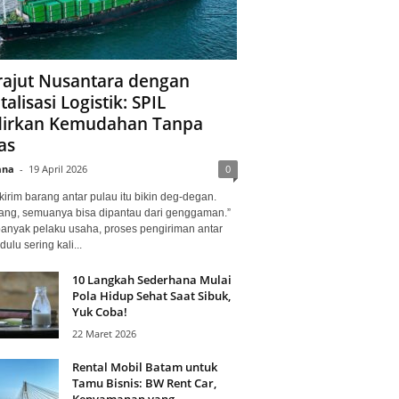
ajut Nusantara dengan
talisasi Logistik: SPIL
irkan Kemudahan Tanpa
as
ana
-
19 April 2026
0
kirim barang antar pulau itu bikin deg-degan.
ang, semuanya bisa dipantau dari genggaman.”
banyak pelaku usaha, proses pengiriman antar
dulu sering kali...
10 Langkah Sederhana Mulai
Pola Hidup Sehat Saat Sibuk,
Yuk Coba!
22 Maret 2026
Rental Mobil Batam untuk
Tamu Bisnis: BW Rent Car,
Kenyamanan yang...