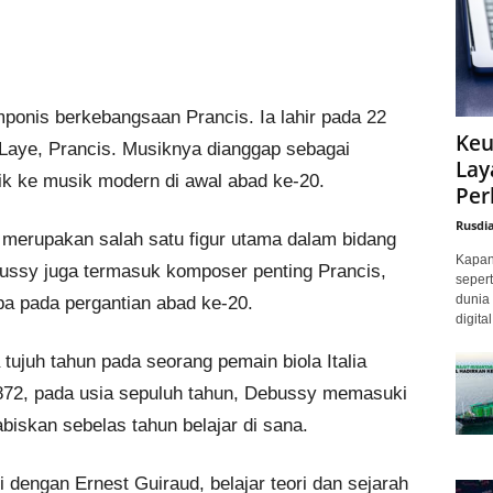
ponis berkebangsaan Prancis. Ia lahir pada 22
Keu
Laye, Prancis. Musiknya dianggap sebagai
Lay
ik ke musik modern di awal abad ke-20.
Per
Rusdi
merupakan salah satu figur utama dalam bidang
Kapan 
bussy juga termasuk komposer penting Prancis,
sepert
dunia 
pa pada pergantian abad ke-20.
digita
 tujuh tahun pada seorang pemain biola Italia
872, pada usia sepuluh tahun, Debussy memasuki
biskan sebelas tahun belajar di sana.
 dengan Ernest Guiraud, belajar teori dan sejarah