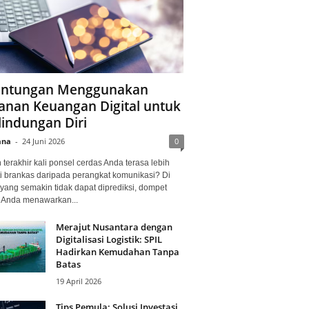
ntungan Menggunakan
anan Keuangan Digital untuk
lindungan Diri
ana
-
24 Juni 2026
0
terakhir kali ponsel cerdas Anda terasa lebih
i brankas daripada perangkat komunikasi? Di
yang semakin tidak dapat diprediksi, dompet
l Anda menawarkan...
Merajut Nusantara dengan
Digitalisasi Logistik: SPIL
Hadirkan Kemudahan Tanpa
Batas
19 April 2026
Tips Pemula: Solusi Investasi