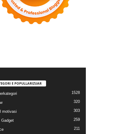
TEGORI E POPULLARIZUAR
1528
erkategori
320
ew
303
l motivasi
259
a Gadget
211
ce